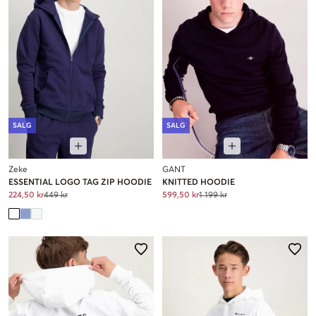
SALG
SALG
Zeke
GANT
ESSENTIAL LOGO TAG ZIP HOODIE
KNITTED HOODIE
224,50 kr
449 kr
599,50 kr
1 199 kr