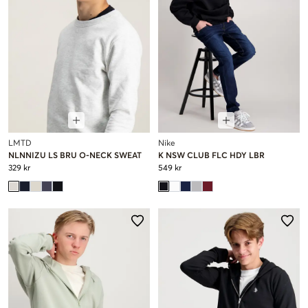
LMTD
Nike
NLNNIZU LS BRU O-NECK SWEAT
K NSW CLUB FLC HDY LBR
329 kr
549 kr