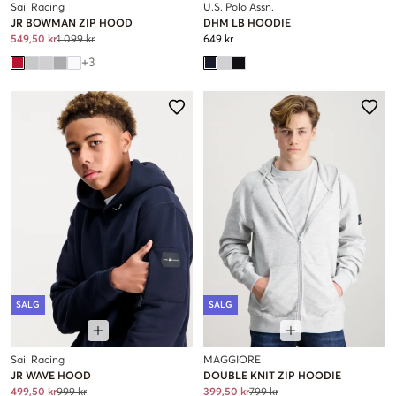
Sail Racing
U.S. Polo Assn.
JR BOWMAN ZIP HOOD
DHM LB HOODIE
549,50 kr
1 099 kr
649 kr
+
3
SALG
SALG
Sail Racing
MAGGIORE
JR WAVE HOOD
DOUBLE KNIT ZIP HOODIE
499,50 kr
999 kr
399,50 kr
799 kr