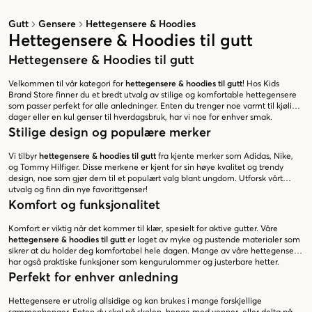
Gutt
Gensere
Hettegensere & Hoodies
Hettegensere & Hoodies til gutt
Hettegensere & Hoodies til gutt
Velkommen til vår kategori for
hettegensere & hoodies til gutt
! Hos Kids
Brand Store finner du et bredt utvalg av stilige og komfortable hettegensere
som passer perfekt for alle anledninger. Enten du trenger noe varmt til kjølige
dager eller en kul genser til hverdagsbruk, har vi noe for enhver smak.
Stilige design og populære merker
Vi tilbyr
hettegensere & hoodies til gutt
fra kjente merker som Adidas, Nike,
og Tommy Hilfiger. Disse merkene er kjent for sin høye kvalitet og trendy
design, noe som gjør dem til et populært valg blant ungdom. Utforsk vårt
utvalg og finn din nye favorittgenser!
Komfort og funksjonalitet
Komfort er viktig når det kommer til klær, spesielt for aktive gutter. Våre
hettegensere & hoodies til gutt
er laget av myke og pustende materialer som
sikrer at du holder deg komfortabel hele dagen. Mange av våre hettegensere
har også praktiske funksjoner som kengurulommer og justerbare hetter.
Perfekt for enhver anledning
Hettegensere er utrolig allsidige og kan brukes i mange forskjellige