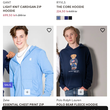
GANT
RYVLS
LIGHT KNIT CARDIGAN ZIP
THE CORE HOODIE
HOODIE
224,50 kr
449 kr
699,50 kr
1 399 kr
SALG
Zeke
Polo Ralph Lauren
ESSENTIAL CHEST PRINT ZIP
POLO BEAR FLEECE HOODIE
HOODIE
1 695 kr