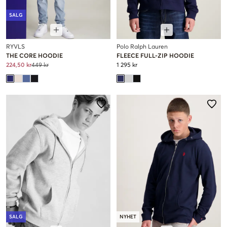
SALG
RYVLS
Polo Ralph Lauren
THE CORE HOODIE
FLEECE FULL-ZIP HOODIE
224,50 kr
449 kr
1 295 kr
SALG
NYHET