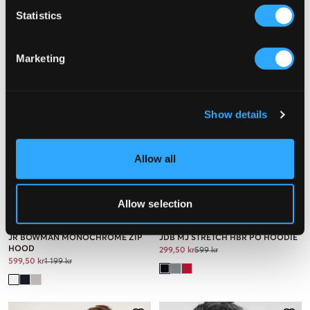
Statistics
Marketing
Show details
Allow all
SALG
SALG
Allow selection
Sail Racing
Nike Jordan
JR BOWMAN MONOCHROME ZIP
JDB MJ STRETCH HBR PO HOODIE
HOOD
299,50 kr
599 kr
599,50 kr
1 199 kr