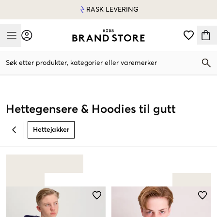
RASK LEVERING
Mobile Menu
Søk etter produkter, kategorier eller varemerker
Mobile Menu
Hettegensere & Hoodies til gutt
Hettejakker
BACK