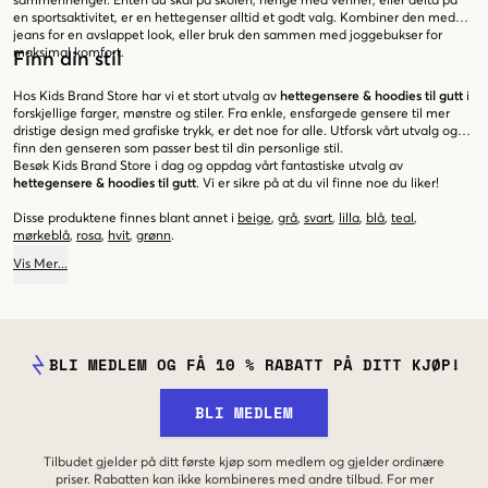
sammenhenger. Enten du skal på skolen, henge med venner, eller delta på
en sportsaktivitet, er en hettegenser alltid et godt valg. Kombiner den med
jeans for en avslappet look, eller bruk den sammen med joggebukser for
maksimal komfort.
Finn din stil
Hos Kids Brand Store har vi et stort utvalg av
hettegensere & hoodies til gutt
i
forskjellige farger, mønstre og stiler. Fra enkle, ensfargede gensere til mer
dristige design med grafiske trykk, er det noe for alle. Utforsk vårt utvalg og
finn den genseren som passer best til din personlige stil.
Besøk Kids Brand Store i dag og oppdag vårt fantastiske utvalg av
hettegensere & hoodies til gutt
. Vi er sikre på at du vil finne noe du liker!
Disse produktene finnes blant annet i
beige
,
grå
,
svart
,
lilla
,
blå
,
teal
,
mørkeblå
,
rosa
,
hvit
,
grønn
.
Vis
Mer
...
BLI MEDLEM OG FÅ 10 % RABATT PÅ DITT KJØP!
BLI MEDLEM
Tilbudet gjelder på ditt første kjøp som medlem og gjelder ordinære
priser. Rabatten kan ikke kombineres med andre tilbud. For mer