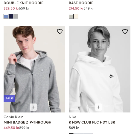
DOUBLE KNIT HOODIE
BASE HOODIE
329,50 kr
659 kr
274,50 kr
549 kr
SALG
Calvin Klein
Nike
MINI BADGE ZIP-THROUGH
K NSW CLUB FLC HDY LBR
449,50 kr
899 kr
549 kr