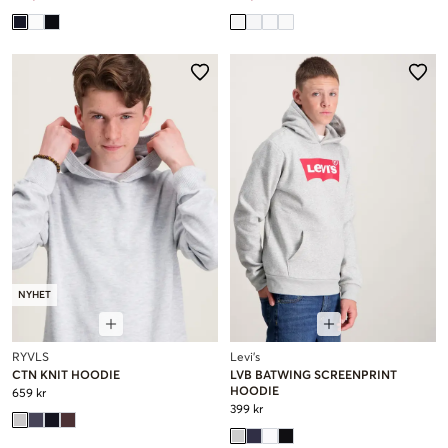
NYHET
RYVLS
Levi's
CTN KNIT HOODIE
LVB BATWING SCREENPRINT
HOODIE
659 kr
399 kr