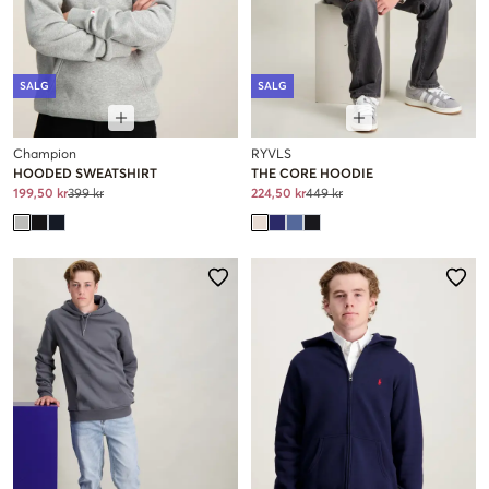
SALG
SALG
Champion
RYVLS
HOODED SWEATSHIRT
THE CORE HOODIE
199,50 kr
399 kr
224,50 kr
449 kr