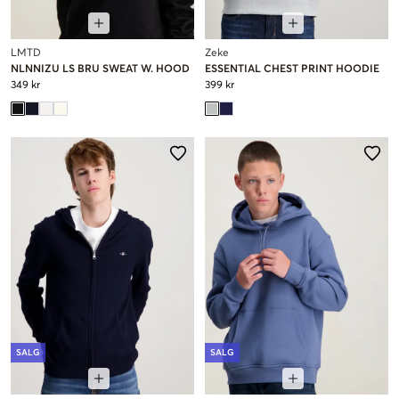
LMTD
Zeke
NLNNIZU LS BRU SWEAT W. HOOD
ESSENTIAL CHEST PRINT HOODIE
349 kr
399 kr
SALG
SALG