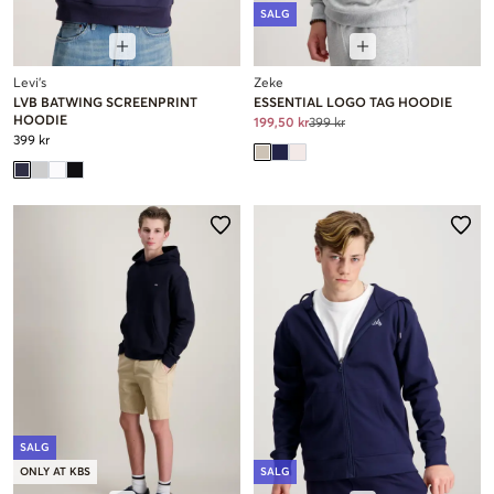
SALG
Levi's
Zeke
LVB BATWING SCREENPRINT
ESSENTIAL LOGO TAG HOODIE
HOODIE
199,50 kr
399 kr
399 kr
SALG
ONLY AT KBS
SALG