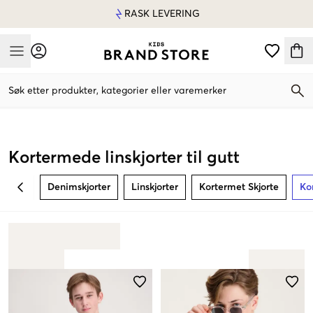
RASK LEVERING
Mobile Menu
Søk etter produkter, kategorier eller varemerker
Mobile Menu
Kortermede linskjorter til gutt
Denimskjorter
Linskjorter
Kortermet Skjorte
Ko
BACK