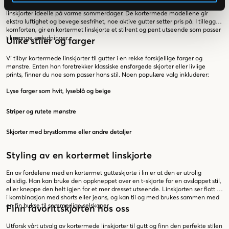
Lin er et naturmateriale som puster godt og føles lett mot huden. Dette gjør
linskjorter ideelle på varme sommerdager. De kortermede modellene gir
ekstra luftighet og bevegelsesfrihet, noe aktive gutter setter pris på. I tillegg til
komforten, gir en kortermet linskjorte et stilrent og pent utseende som passer
til mange anledninger.
Ulike stiler og farger
Vi tilbyr kortermede linskjorter til gutter i en rekke forskjellige farger og
mønstre. Enten han foretrekker klassiske ensfargede skjorter eller livlige
prints, finner du noe som passer hans stil. Noen populære valg inkluderer:
Lyse farger som hvit, lyseblå og beige
Striper og rutete mønstre
Skjorter med brystlomme eller andre detaljer
Styling av en kortermet linskjorte
En av fordelene med en kortermet gutteskjorte i lin er at den er utrolig
allsidig. Han kan bruke den oppkneppet over en t-skjorte for en avslappet stil,
eller kneppe den helt igjen for et mer dresset utseende. Linskjorten ser flott ut
i kombinasjon med shorts eller jeans, og kan til og med brukes sammen med
en fin bukse til sommerlige selskaper.
Finn favorittskjorten hos oss
Utforsk vårt utvalg av kortermede linskjorter til gutt og finn den perfekte stilen