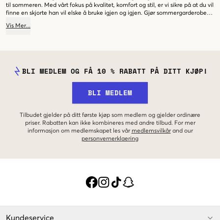
til sommeren. Med vårt fokus på kvalitet, komfort og stil, er vi sikre på at du vil
finne en skjorte han vil elske å bruke igjen og igjen. Gjør sommergarderoben
komplett med en stilig kortermet linskjorte fra vår kolleksjon!
Vis
Mer
...
BLI MEDLEM OG FÅ 10 % RABATT PÅ DITT KJØP!
BLI MEDLEM
Tilbudet gjelder på ditt første kjøp som medlem og gjelder ordinære
priser. Rabatten kan ikke kombineres med andre tilbud. For mer
informasjon om medlemskapet les vår
medlemsvilkår
and our
personvernerklaering
Kundeservice