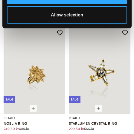
DRAGONFLY REBORN MULTI RING
DRAGONFLY REBORN MULTI RING
299,50 kr
599 kr
299,50 kr
599 kr
Allow selection
SALG
SALG
IOAKU
IOAKU
NOELIA RING
STARLUMEN CRYSTAL RING
249,50 kr
499 kr
299,50 kr
599 kr