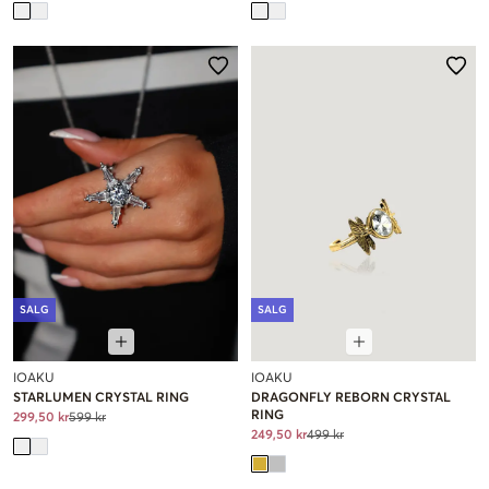
SALG
SALG
IOAKU
IOAKU
STARLUMEN CRYSTAL RING
DRAGONFLY REBORN CRYSTAL
RING
299,50 kr
599 kr
249,50 kr
499 kr