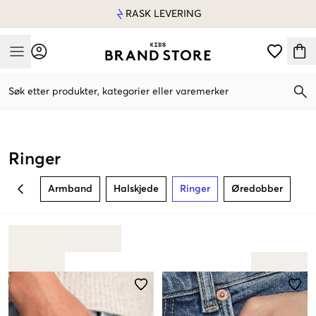
RASK LEVERING
Mobile Menu
Søk etter produkter, kategorier eller varemerker
Mobile Menu
Ringer
Armband
Halskjede
Ringer
Øredobber
BACK