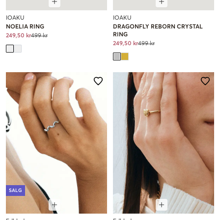
IOAKU
IOAKU
NOELIA RING
DRAGONFLY REBORN CRYSTAL
RING
249,50 kr
499 kr
249,50 kr
499 kr
SALG