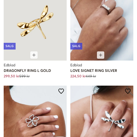
SALG
SALG
Edblad
Edblad
DRAGONFLY RING L GOLD
LOVE SIGNET RING SILVER
299,50 kr
599 kr
224,50 kr
449 kr