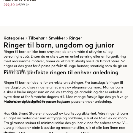
299,50 kr
599 kr
Kategorier
Tilbehør
Smykker
Ringer
Ringer til barn, ungdom og junior
Ringer til barn er ikke bare smykker; de er en måte å uttrykke stil og
personlighet på. Enten du er ute etter en enkel sølvring eller en fargerik ring
med morsomme motiver, finner du et bredt utvalg hos Kids Brand Store. Våre
ringer er designet for å passe perfekt til unge hender, samtidig som de gir en
kul og trendy look.
Finn den perfekte ringen til enhver anledning
Ringer til barn er ideelle for en rekke anledninger. Fra bursdagsfeiringer til
hverdagsbruk, disse ringene gir et snev av eleganse og moro. Mange barn
elsker å bruke ringer som en del av sitt daglige antrekk, og det er enkelt å
bytte dem ut for å matche dagens stil. Med mange forskjellige design å velge
mellom, er det enkelt å finne en ring som passer enhver anledning.
Materialer og design som passer for barn
Hos Kids Brand Store er vi opptatt av kvalitet og sikkerhet. Våre ringer til barn
er laget av materialer som er trygge og holdbare, slik at de tåler lek og moro.
Fra glitrende steiner til minimalistiske design, har vi noe for enhver smak. Vårt
utvalg inkluderer både klassiske og moderne stiler, slik at alle kan finne noe
de liker.