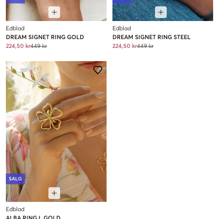
Edblad
Edblad
DREAM SIGNET RING GOLD
DREAM SIGNET RING STEEL
224,50 kr
449 kr
224,50 kr
449 kr
SALG
Edblad
ALBA RING L GOLD