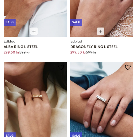
SALG
SALG
Edblad
Edblad
ALBA RING L STEEL
DRAGONFLY RING L STEEL
299,50 kr
599 kr
299,50 kr
599 kr
SALG
SALG