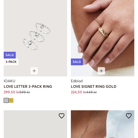
SALG
3-PACK
SALG
IOAKU
Edblad
LOVE LETTER 3-PACK RING
LOVE SIGNET RING GOLD
299,50 kr
599 kr
224,50 kr
449 kr