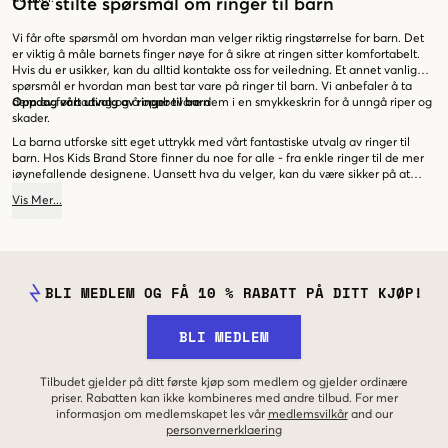
Ofte stilte spørsmål om ringer til barn
Vi får ofte spørsmål om hvordan man velger riktig ringstørrelse for barn. Det
er viktig å måle barnets finger nøye for å sikre at ringen sitter komfortabelt.
Hvis du er usikker, kan du alltid kontakte oss for veiledning. Et annet vanlig
spørsmål er hvordan man best tar vare på ringer til barn. Vi anbefaler å ta
dem av før bading og å oppbevare dem i en smykkeskrin for å unngå riper og
Oppdag vårt utvalg av ringer til barn
skader.
La barna utforske sitt eget uttrykk med vårt fantastiske utvalg av ringer til
barn. Hos Kids Brand Store finner du noe for alle - fra enkle ringer til de mer
iøynefallende designene. Uansett hva du velger, kan du være sikker på at
våre ringer gir et unikt preg til ethvert antrekk. Besøk oss i dag og oppdag
Vis
Mer
...
hvordan en liten ring kan gjøre en stor forskjell!
BLI MEDLEM OG FÅ 10 % RABATT PÅ DITT KJØP!
BLI MEDLEM
Tilbudet gjelder på ditt første kjøp som medlem og gjelder ordinære
priser. Rabatten kan ikke kombineres med andre tilbud. For mer
informasjon om medlemskapet les vår
medlemsvilkår
and our
personvernerklaering