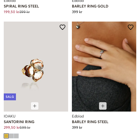
Edblad
Edblad
SPIRAL RING STEEL
BARLEY RING GOLD
199,50 kr
399 kr
399 kr
SALG
IOAKU
Edblad
SANTORINI RING
BARLEY RING STEEL
299,50 kr
599 kr
399 kr