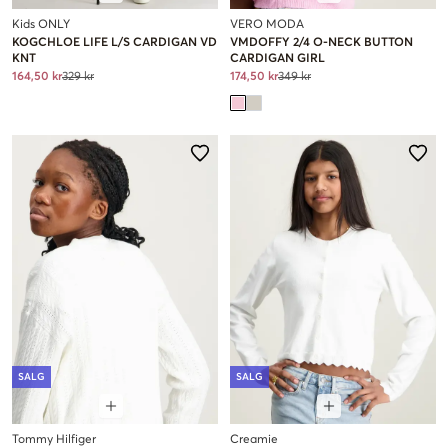
Kids ONLY
VERO MODA
KOGCHLOE LIFE L/S CARDIGAN VD
VMDOFFY 2/4 O-NECK BUTTON
KNT
CARDIGAN GIRL
164,50 kr
329 kr
174,50 kr
349 kr
SALG
SALG
Tommy Hilfiger
Creamie