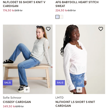
NLFLODET SS SHORT S KNIT V
AFG BABYDOLL HEART STITCH
CARDIGAN
SWEAT
174,50 kr
349 kr
224,50 kr
449 kr
SALG
SALG
Sofie Schnoor
LMTD
CISSESY CARDIGAN
NLFHOINT LS SHORT S KNIT
CARDIGAN
349,50 kr
699 kr