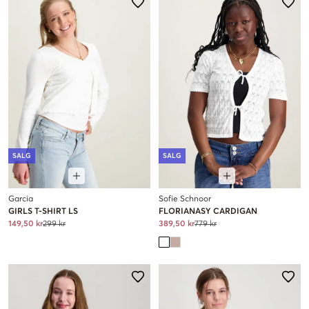
SALG
SALG
Garcia
Sofie Schnoor
GIRLS T-SHIRT LS
FLORIANASY CARDIGAN
149,50 kr
299 kr
389,50 kr
779 kr