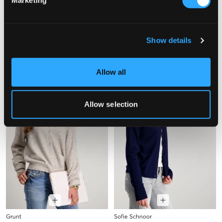
RYVLS
Sofie Schnoor
CABLE KNIT HOODIE
CISSESY CARDIGAN
549 kr
859 kr
Show details
Allow all
Allow selection
Grunt
Sofie Schnoor