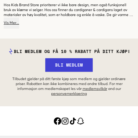
Hos Kids Brand Store prioriterer vi ikke bare design, men også funksjonell
bruk av klærne vi selger. Hos oss finner du cardiganer & cardigans laget av
materialer av høy kvalitet, som er holdbare og enkle å vaske. De gir varme på
kalde dager, samtidig som de lar huden puste. Uansett om du er på jakt etter
Vis
Mer
...
den perfekte cardiganen for en skoledag eller en koselig cardigan for
hjemmekvelder, vil du sikkert finne noe i vår kategori med cardiganer og
cardigans for jenter. Husk at det beste med mote er muligheten til å uttrykke
seg selv og ha det gøy på veien!
BLI MEDLEM OG FÅ 10 % RABATT PÅ DITT KJØP!
BLI MEDLEM
Tilbudet gjelder på ditt første kjøp som medlem og gjelder ordinære
priser. Rabatten kan ikke kombineres med andre tilbud. For mer
informasjon om medlemskapet les vår
medlemsvilkår
and our
personvernerklaering