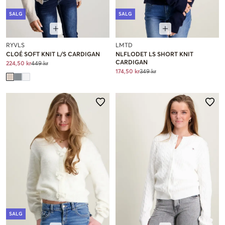
SALG
SALG
RYVLS
LMTD
CLOÉ SOFT KNIT L/S CARDIGAN
NLFLODET LS SHORT KNIT
CARDIGAN
224,50 kr
449 kr
174,50 kr
349 kr
SALG