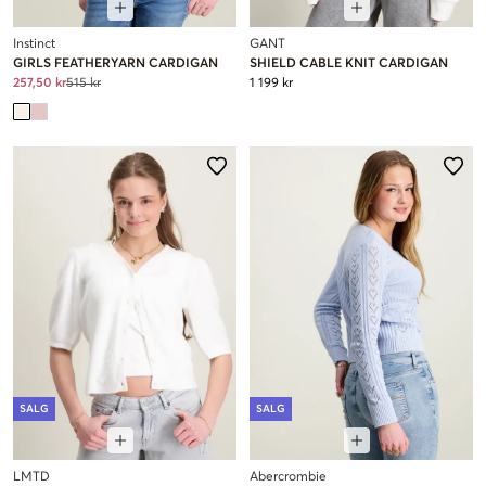
Instinct
GANT
GIRLS FEATHERYARN CARDIGAN
SHIELD CABLE KNIT CARDIGAN
257,50 kr
515 kr
1 199 kr
SALG
SALG
LMTD
Abercrombie