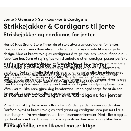
Jente
Gensere
Strikkejakker & Cardigans
Strikkejakker & Cardigans til jente
Strikkejakker og cardigans for jenter
Her på Kids Brand Store finner du et stort utvalg av cardiganer for jenter.
Cardigans kommer i flere ulike modeller, alt fra mønstrede til ensfargede
design. Med et bredt utvalg av cardiganer å velge mellom, kan du finne dine
favoritter her. Som et stylingtips kan vi anbefale at en cardigan passer perfekt
med et par jeans eller chinos med høy eller lav midje – velg det du føler deg
Stilfulle cardiganer & cardigans for jenter
komfortabel i. Jenter som ønsker å pynte seg kan velge en litt strammere
cardigan. Det ser virkelig fint ut når du skal ut og spise eller ha middag med
Når du leter etter den perfekte blandingen av komfort og mote, kan vårt
slekt og venner. Vi fokuserer på å tilby deg det beste utvalget av
sortiment av cardiganer & cardigans være akkurat det du trenger. Hvert plagg
kvalitetscardiganer, som kombinerer stil med funksjonalitet.
i vår kolleksjon er nøye utvalgt med tanke på dagens trendy ungdomsmote.
Våre klær vil ikke bare gjøre deg komfortabel, men også sørge for at du ser
fantastisk ut uansett aktivitet eller arrangement.
Ulike stiler på cardiganer & cardigans for jenter
Vi vet hvor viktig det er med allsidighet når det gjelder barnas garderober.
Derfor tilbyr vi et bredt utvalg av cardiganer og cardigans som passer til alle
anledninger – fra hverdagsbruk til familiesammenkomster. Med slike plagg i
garderoben din kan du enkelt mikse og matche dem med andre klær for å
skape ulike stiler.
Funksjonelle, men likevel moteriktige