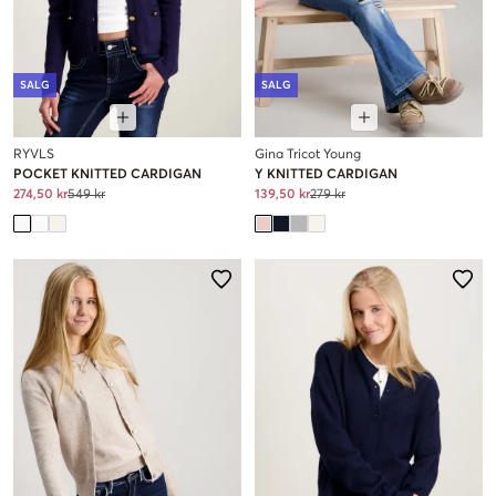
SALG
SALG
RYVLS
Gina Tricot Young
POCKET KNITTED CARDIGAN
Y KNITTED CARDIGAN
274,50 kr
549 kr
139,50 kr
279 kr