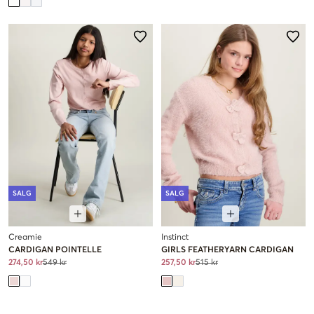
SALG
SALG
Creamie
Instinct
CARDIGAN POINTELLE
GIRLS FEATHERYARN CARDIGAN
274,50 kr
549 kr
257,50 kr
515 kr