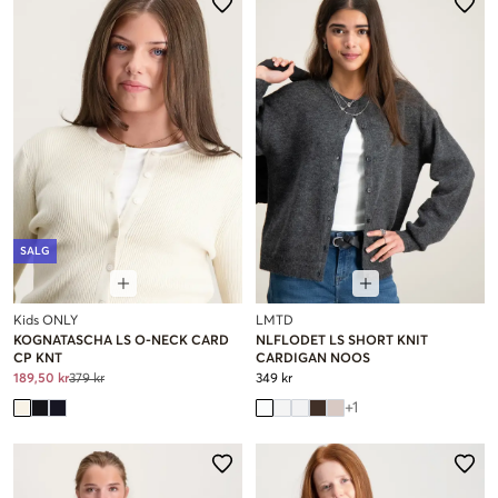
SALG
Kids ONLY
LMTD
KOGNATASCHA LS O-NECK CARD
NLFLODET LS SHORT KNIT
CP KNT
CARDIGAN NOOS
189,50 kr
379 kr
349 kr
+
1