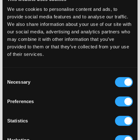
NYHET
We use cookies to personalise content and ads, to
provide social media features and to analyse our traffic.
LMTD
Polo Ralph Lauren
We also share information about your use of our site with
NLFKLEAVE LS SHORT KNIT
MINI-CABLE COTTON CARDIGAN
our social media, advertising and analytics partners who
CARDIGAN NOOS
1 795 kr
may combine it with other information that you’ve
479 kr
provided to them or that they’ve collected from your use
of their services.
Consent
Necessary
Selection
Preferences
Statistics
Marketing