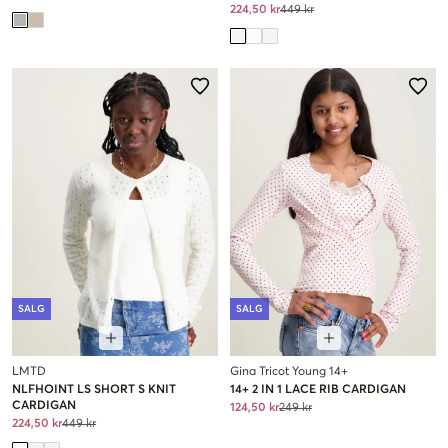
224,50 kr
449 kr
SALG
SALG
LMTD
Gina Tricot Young 14+
NLFHOINT LS SHORT S KNIT
14+ 2 IN 1 LACE RIB CARDIGAN
CARDIGAN
124,50 kr
249 kr
224,50 kr
449 kr