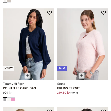
NYHET
SALG
Tommy Hilfiger
Grunt
POINTELLE CARDIGAN
GRLINS SS KNIT
999 kr
249,50 kr
499 kr