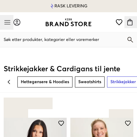
RASK LEVERING
Mobile Menu
Søk etter produkter, kategorier eller varemerker
Mobile Menu
Strikkejakker & Cardigans til jente
Hettegensere & Hoodies
Sweatshirts
Strikkejakke
BACK