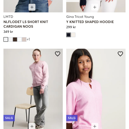
LMTD
Gina Tricot Young
NLFLODET LS SHORT KNIT
Y KNITTED SHAPED HOODIE
CARDIGAN NOOS
299 kr
349 kr
+
1
SALG
SALG