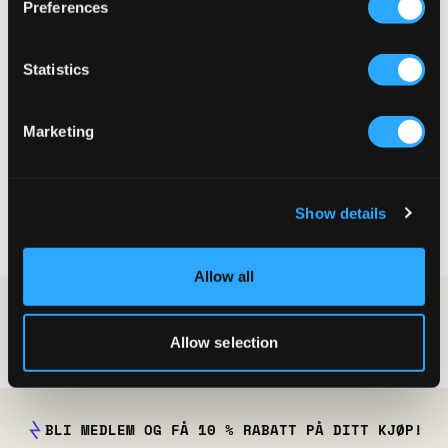
Preferences
Statistics
3-PACK
Marketing
Nike
U NK LTWT NS 3PR-VALUE 108
149 kr
Show details
Allow all
Jente
Strømper & Sokker
Strømper & Sokker til jente
Allow selection
BLI MEDLEM OG FÅ 10 % RABATT PÅ DITT KJØP!