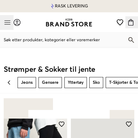
RASK LEVERING
Mobile Menu
Søk etter produkter, kategorier eller varemerker
Mobile Menu
Strømper & Sokker til jente
Jeans
Gensere
Yttertøy
Sko
T-Skjorter & T
BACK