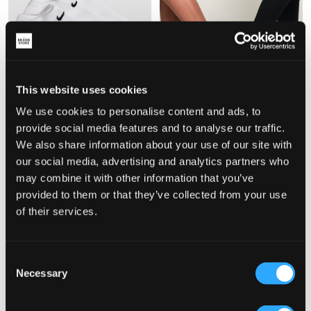
This website uses cookies
3-PACK
3-PACK
We use cookies to personalise content and ads, to
provide social media features and to analyse our traffic.
Nike
Nike
We also share information about your use of our site with
U NK LTWT NS 3PR-VALUE 108
U NK V CUSH CREW 3P VALUE
149 kr
169 kr
our social media, advertising and analytics partners who
may combine it with other information that you’ve
provided to them or that they’ve collected from your use
of their services.
Consent
Necessary
Selection