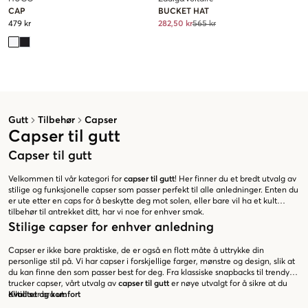
CAP
BUCKET HAT
479 kr
282,50 kr
565 kr
Gutt
Tilbehør
Capser
Capser til gutt
Capser til gutt
Velkommen til vår kategori for
capser til gutt
! Her finner du et bredt utvalg av
stilige og funksjonelle capser som passer perfekt til alle anledninger. Enten du
er ute etter en caps for å beskytte deg mot solen, eller bare vil ha et kult
tilbehør til antrekket ditt, har vi noe for enhver smak.
Stilige capser for enhver anledning
Capser er ikke bare praktiske, de er også en flott måte å uttrykke din
personlige stil på. Vi har capser i forskjellige farger, mønstre og design, slik at
du kan finne den som passer best for deg. Fra klassiske snapbacks til trendy
trucker capser, vårt utvalg av
capser til gutt
er nøye utvalgt for å sikre at du
alltid ser bra ut.
Kvalitet og komfort