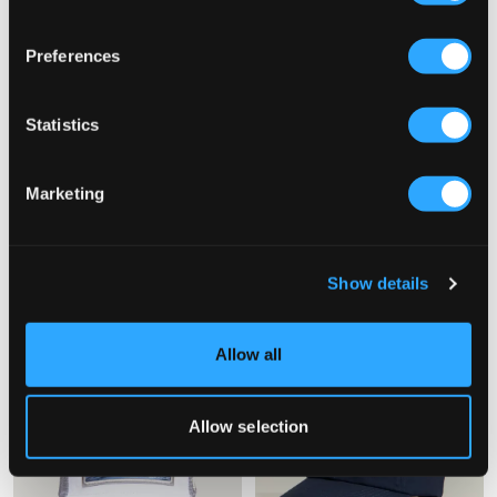
Preferences
Statistics
SALG
Marketing
MAGGIORE
John Hatter
UNLIMITED MCQUEEN CAP
TEAM CAP - ENGLAND
649 kr
229,50 kr
459 kr
Show details
Allow all
Allow selection