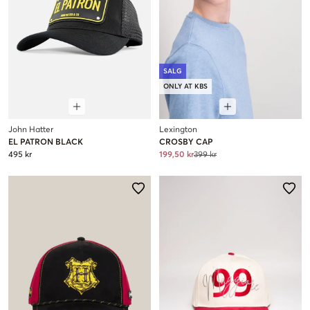
SALG
ONLY AT KBS
John Hatter
Lexington
EL PATRON BLACK
CROSBY CAP
495 kr
199,50 kr
399 kr