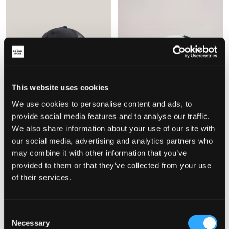
This website uses cookies
We use cookies to personalise content and ads, to
provide social media features and to analyse our traffic.
We also share information about your use of our site with
MAGGIORE
MAGGIORE
our social media, advertising and analytics partners who
MAGGIORE UNLIMITED M LOGO
MAGGIORE FERRY GREY CAP
BLACK CAP
may combine it with other information that you’ve
649 kr
599 kr
provided to them or that they’ve collected from your use
of their services.
Consent
Necessary
Selection