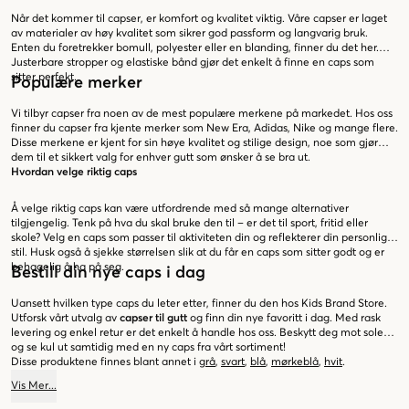
Når det kommer til capser, er komfort og kvalitet viktig. Våre capser er laget
av materialer av høy kvalitet som sikrer god passform og langvarig bruk.
Enten du foretrekker bomull, polyester eller en blanding, finner du det her.
Justerbare stropper og elastiske bånd gjør det enkelt å finne en caps som
sitter perfekt.
Populære merker
Vi tilbyr capser fra noen av de mest populære merkene på markedet. Hos oss
finner du capser fra kjente merker som New Era, Adidas, Nike og mange flere.
Disse merkene er kjent for sin høye kvalitet og stilige design, noe som gjør
dem til et sikkert valg for enhver gutt som ønsker å se bra ut.
Hvordan velge riktig caps
Å velge riktig caps kan være utfordrende med så mange alternativer
tilgjengelig. Tenk på hva du skal bruke den til – er det til sport, fritid eller
skole? Velg en caps som passer til aktiviteten din og reflekterer din personlige
stil. Husk også å sjekke størrelsen slik at du får en caps som sitter godt og er
behagelig å ha på seg.
Bestill din nye caps i dag
Uansett hvilken type caps du leter etter, finner du den hos Kids Brand Store.
Utforsk vårt utvalg av
capser til gutt
og finn din nye favoritt i dag. Med rask
levering og enkel retur er det enkelt å handle hos oss. Beskytt deg mot solen
og se kul ut samtidig med en ny caps fra vårt sortiment!
Disse produktene finnes blant annet i
grå
,
svart
,
blå
,
mørkeblå
,
hvit
.
Vis
Mer
...