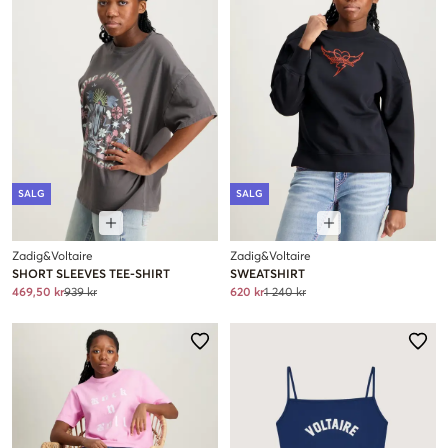
SALG
SALG
Zadig&Voltaire
Zadig&Voltaire
SHORT SLEEVES TEE-SHIRT
SWEATSHIRT
469,50 kr
939 kr
620 kr
1 240 kr