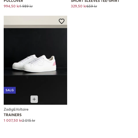
PULLOVER
SHORT SLEEVES TEE-SHIRT
994,50 kr
1 989 kr
329,50 kr
659 kr
SALG
Zadig&Voltaire
TRAINERS
1 007,50 kr
2 015 kr