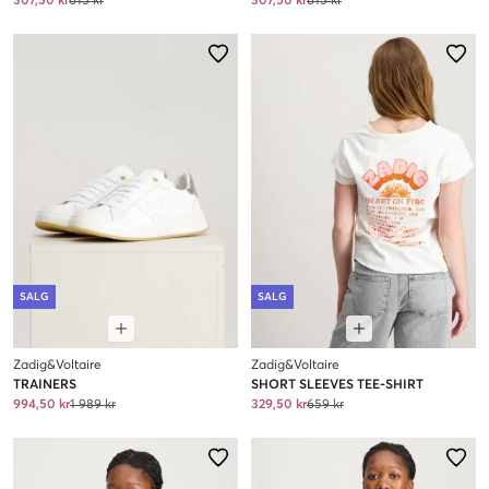
307,50 kr
615 kr
307,50 kr
615 kr
SALG
SALG
Zadig&Voltaire
Zadig&Voltaire
TRAINERS
SHORT SLEEVES TEE-SHIRT
994,50 kr
1 989 kr
329,50 kr
659 kr