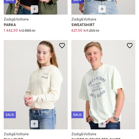
Zadig&Voltaire
Zadig&Voltaire
PARKA
SWEATSHIRT
1 442,50 kr
2 885 kr
627,50 kr
1 255 kr
SALG
SALG
Zadig&Voltaire
Zadig&Voltaire