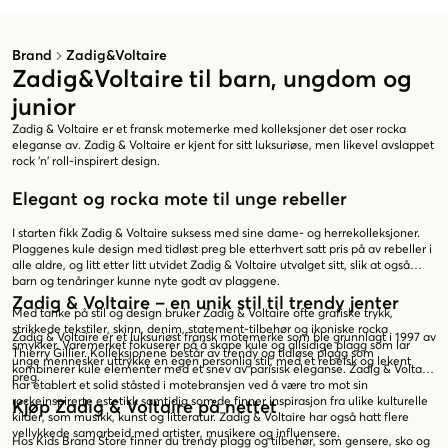
Brand
Zadig&Voltaire
Zadig&Voltaire til barn, ungdom og
junior
Zadig & Voltaire er et fransk motemerke med kolleksjoner det oser rocka
eleganse av. Zadig & Voltaire er kjent for sitt luksuriøse, men likevel avslappet
rock 'n' roll-inspirert design.
Elegant og rocka mote til unge rebeller
I starten fikk Zadig & Voltaire suksess med sine dame- og herrekolleksjoner.
Plaggenes kule design med tidløst preg ble etterhvert satt pris på av rebeller i
alle aldre, og litt etter litt utvidet Zadig & Voltaire utvalget sitt, slik at også
barn og tenåringer kunne nyte godt av plaggene.
Zadig & Voltaire – en unik stil til trendy jenter
Med tanke på stil og design bruker Zadig & Voltaire ofte grafiske trykk,
strikkede tekstiler, skinn, denim, statement-tilbehør og ikoniske rocka
Zadig & Voltaire er et luksuriøst fransk motemerke som ble grunnlagt i 1997 av
smykker. Varemerket fokuserer på å skape kule og allsidige plagg som lar
Thierry Gillier. Kolleksjonene består av trendy og tidløse plagg som
unge mennesker uttrykke en egen personlig stil, med et rebelsk og lekent
kombinerer kule elementer med et snev av parisisk eleganse. Zadig & Voltaire
preg.
har etablert et solid ståsted i motebransjen ved å være tro mot sin
rockeinspirerte estetikk samtidig som de finner inspirasjon fra ulike kulturelle
Kjøp Zadig & Voltaire på nettet
kilder, som musikk, kunst og litteratur. Zadig & Voltaire har også hatt flere
vellykkede samarbeid med artister, musikere og influensere.
Hos Kids Brand Store finner du trendy plagg og tilbehør, som gensere, sko og