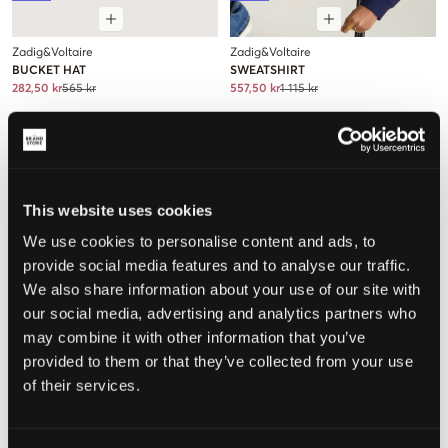
Zadig&Voltaire
Zadig&Voltaire
BUCKET HAT
SWEATSHIRT
282,50 kr
565 kr
557,50 kr
1 115 kr
This website uses cookies
We use cookies to personalise content and ads, to
provide social media features and to analyse our traffic.
We also share information about your use of our site with
our social media, advertising and analytics partners who
may combine it with other information that you’ve
provided to them or that they’ve collected from your use
SALG
SALG
of their services.
Zadig&Voltaire
Zadig&Voltaire
DENIM SHORTS
DRESS