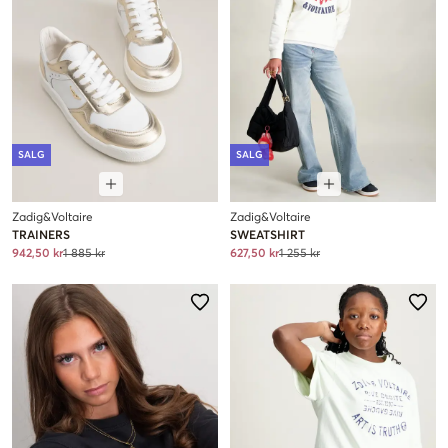
SALG
SALG
Zadig&Voltaire
Zadig&Voltaire
TRAINERS
SWEATSHIRT
942,50 kr
1 885 kr
627,50 kr
1 255 kr