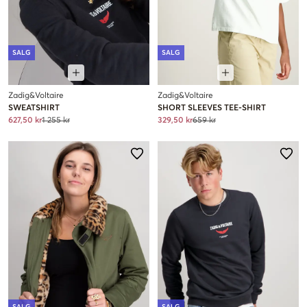
SALG
SALG
Zadig&Voltaire
Zadig&Voltaire
SWEATSHIRT
SHORT SLEEVES TEE-SHIRT
627,50 kr
1 255 kr
329,50 kr
659 kr
SALG
SALG