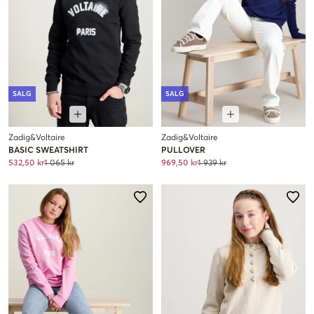
SALG
SALG
Zadig&Voltaire
Zadig&Voltaire
BASIC SWEATSHIRT
PULLOVER
532,50 kr
1 065 kr
969,50 kr
1 939 kr