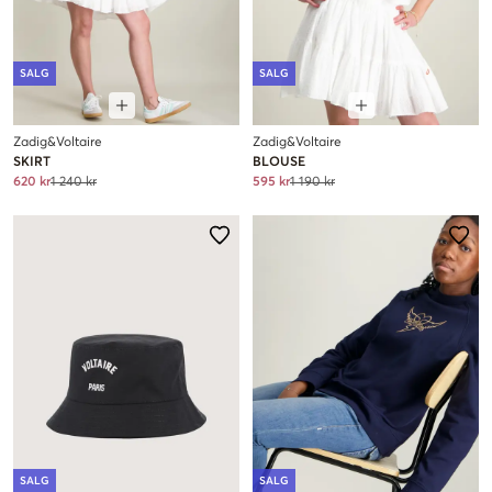
SALG
SALG
Zadig&Voltaire
Zadig&Voltaire
SKIRT
BLOUSE
620 kr
1 240 kr
595 kr
1 190 kr
SALG
SALG