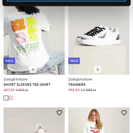
SALG
SALG
Zadig&Voltaire
Zadig&Voltaire
SHORT SLEEVES TEE-SHIRT
TRAINERS
407,50 kr
815 kr
994,50 kr
1 989 kr