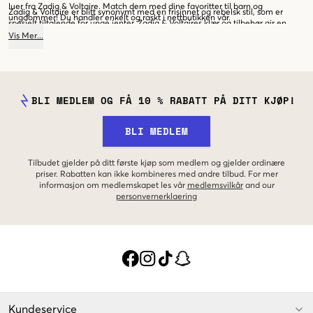
luer fra Zadig & Voltaire. Match dem med dine favoritter til barn og
Zadig & Voltaire er blitt synonymt med en frisinnet og rebelsk stil, som er
ungdommer! Du handler enkelt og raskt i nettbutikken vår.
spesielt tiltalende for unge jenter. Zadig & Voltaires klær og tilbehør gir en
følelse av individualitet, det oppmuntrer barn og unge til å omfavne og styrke
Vis
Mer
...
sin egen unike stil. Kolleksjonene fra Zadig & Voltaire er en kombinasjon av
trendy og tidløst design. De har en gjennomtenkt blanding av ulike
kunstneriske referanser, som sammen skaper varemerkets unike identitet.
BLI MEDLEM OG FÅ 10 % RABATT PÅ DITT KJØP!
BLI MEDLEM
Tilbudet gjelder på ditt første kjøp som medlem og gjelder ordinære
priser. Rabatten kan ikke kombineres med andre tilbud. For mer
informasjon om medlemskapet les vår
medlemsvilkår
and our
personvernerklaering
Kundeservice