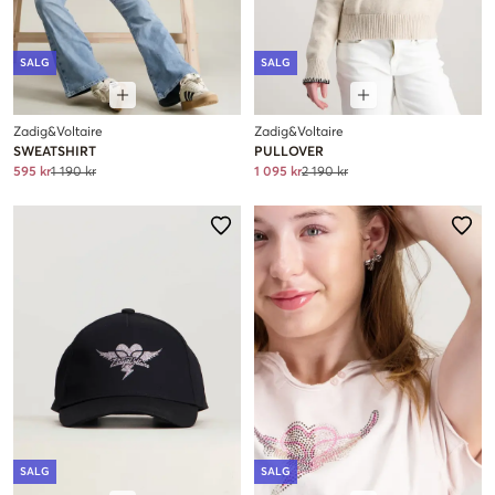
SALG
SALG
Zadig&Voltaire
Zadig&Voltaire
SWEATSHIRT
PULLOVER
595 kr
1 190 kr
1 095 kr
2 190 kr
SALG
SALG