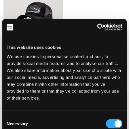
This website uses cookies
We use cookies to personalise content and ads, to
Calza Pennello
AMERICAN MUSCLE CAR IN THE
provide social media features and to analyse our traffic.
STREET VELVET TRUCKER
We also share information about your use of our site with
509 kr
our social media, advertising and analytics partners who
may combine it with other information that you’ve
provided to them or that they’ve collected from your use
of their services.
Brand
Calza Pennello
Calza Pennello til barn, ungdom og
Consent
junior
Necessary
Selection