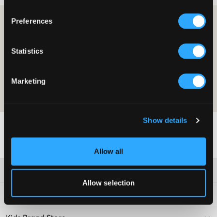
Preferences
BLI MEDLEM OG FÅ 10 % RABATT PÅ DITT KJØP!
BLI MEDLEM
Statistics
Tilbudet gjelder på ditt første kjøp som medlem og gjelder ordinære
priser. Rabatten kan ikke kombineres med andre tilbud. For mer
Marketing
informasjon om medlemskapet les vår
medlemsvilkår
and our
personvernerklaering
Show details
Allow all
Kundeservice
Allow selection
Vilkår