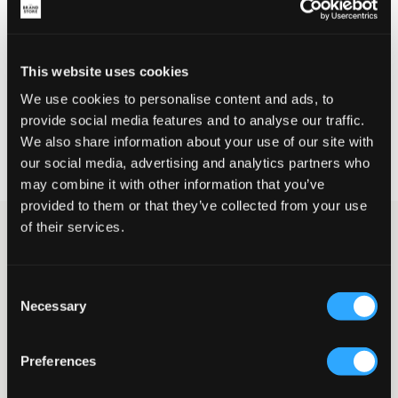
SALG
SALG
This website uses cookies
We use cookies to personalise content and ads, to
Rockandblue
Rockandblue
provide social media features and to analyse our traffic.
SHELLY TEENS JACKET
MINDY TEENS JACKET
1 599,50 kr
3 199 kr
1 599,50 kr
3 199 kr
We also share information about your use of our site with
our social media, advertising and analytics partners who
may combine it with other information that you’ve
provided to them or that they’ve collected from your use
of their services.
Brand
Rockandblue
Rockandblue til barn, ungdom og
junior
Consent
Necessary
Rockandblue skaper magi med klær som gjenspeiler ungdommelighet og
Selection
rock’n roll-attitude. Inspirasjonen til kolleksjonene med skinnjakker,
vinterjakker og behagelige hverdagsplagg er hentet fra styrken til moderne
barn og ungdommer. Designet til Rockandblues beveger seg mellom ulike
Preferences
stiler og sjangere for jenter og gutter som setter pris på sin egen, individuelle
Rock and blue – nyskapende design og valgfrihet
stil.
Klærne fra Rockandblue kommer i mange forskjellige materialer som semsket