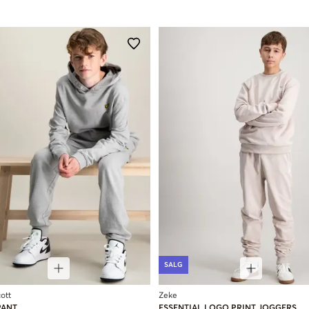
SALG
ott
Zeke
PANT
ESSENTIAL LOGO PRINT JOGGERS