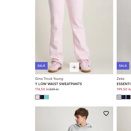
SALG
SALG
Gina Tricot Young
Zeke
Y LOW WAIST SWEATPANTS
ESSENT
174,50 kr
349 kr
199,50 k