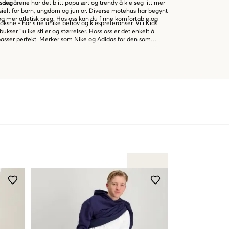
ste årene har det blitt populært og trendy å kle seg litt mer
or deg
esielt for barn, ungdom og junior. Diverse motehus har begynt
g mer atletisk preg. Hos oss kan du finne komfortable og
ksne - har sine unike behov og klespreferanser. Vi i Kids
kser i ulike stiler og størrelser. Hoss oss er det enkelt å
passer perfekt. Merker som
Nike
og
Adidas
for den som
ukse. Polo Ralph Lauren og Calvin Klein passer for den som
kse til bruk i hverdagen. Vi ønsker at våre kunder skal kunne
r enkelt og ukomplisert. Derfor legger vi til rette for at
 frem. Sjekk ut vårt sortiment av joggebukser i forskjellige
in nye favoritt hos oss!