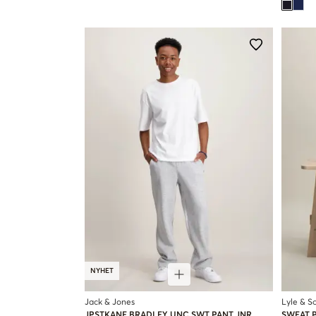
NYHET
Jack & Jones
Lyle & Sc
JPSTKANE BRADLEY UNC SWT PANT JNR
SWEAT 