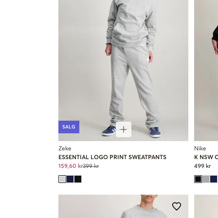
SALG
Zeke
Nike
ESSENTIAL LOGO PRINT SWEATPANTS
K NSW 
159,60 kr
399 kr
499 kr