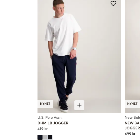
NYHET
NYHET
U.S. Polo Assn.
New Bal
DHM LB JOGGER
NEW BA
JOGGER
419 kr
499 kr