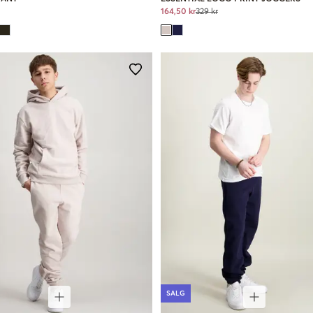
164,50 kr
329 kr
SALG