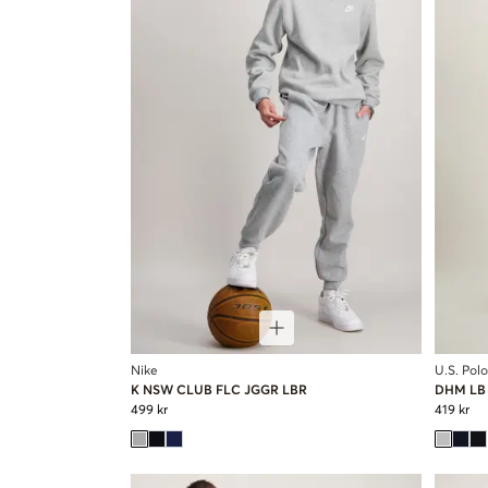
Nike
U.S. Polo
K NSW CLUB FLC JGGR LBR
DHM LB
499 kr
419 kr