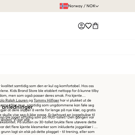
FRI FRAKT 
Norway
/
NOK
Market switch
kvalitet samtidig som den er kul og komfortabel. Hos oss
lene. Kids Brand Store ble etablert nettopp for å kunne tilby
ngdom, men som også passer deres smak. Fra kjente
olo Ralph Lauren
og
Tommy Hilfiger
har vi plukket ut de
 Klærne tåler mye, samtidig som ungdommene kan føle seg
re anledninger
 gjør at dere slipper å vente for lenge på nye klær, og gratis
 skulle vise seg å ikke passe. Er behovet en joggebukse til
ksa ble laget så tidlig som på 1920-tallet? Den gangen var
 skolen? Vi har alle.
eksibilitet. På slutten av 30-tallet brukte flere utøvere dette
r det flere kjente klesmerker som inkluderte joggeklær i sin
unn lagt sin elsk på dette plagget - til trening, eller som