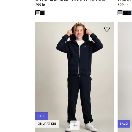
299 kr
699 kr
SALG
ONLY AT KBS
SALG