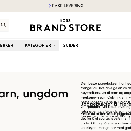
RASK LEVERING
ERKER
KATEGORIER
GUIDER
Den beste joggebuksen har høy 
trenger du ikke å velge én av de
barn, ungdom
høykvalitetsklær til barn og u
merkenavn som
Calvin Klein
,
P
beste joggebuksene til junior.
Joggebukser til fle
vel i plagget. Vår raske levering
retur er en selvfølge dersom noe
Visste du at den første joggebu
trening, som kosebukse, eller til
det for å gi sportsutøvere mer fl
under OL, og i årene som kom va
kolleksjon. Mange har med god gr