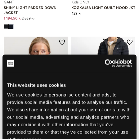
GANT
Kids ONLY
SHINY LIGHT PADDED DOWN
KOGKAJSA LIGHT QUILT HOOD JKT
JACKET
429 kr
1 194,50 kr
2 389 kr
This website uses cookies
We use cookies to personalise content and ads, to
provide social media features and to analyse our traffic.
We also share information about your use of our site with
SALG
our social media, advertising and analytics partners who
may combine it with other information that you’ve
Peak Performance
Sail Racing
provided to them or that they’ve collected from your use
JR HELIUM DOWN HOOD JACKET
JR SPRAY DOWN HOOD