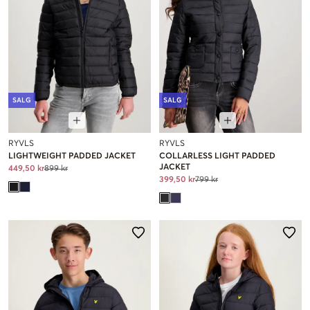
SALG
SALG
RYVLS
RYVLS
LIGHTWEIGHT PADDED JACKET
COLLARLESS LIGHT PADDED
JACKET
449,50 kr
899 kr
399,50 kr
799 kr