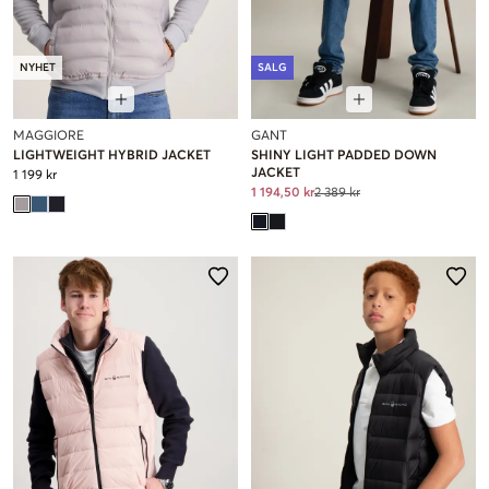
NYHET
SALG
MAGGIORE
GANT
LIGHTWEIGHT HYBRID JACKET
SHINY LIGHT PADDED DOWN
JACKET
1 199 kr
1 194,50 kr
2 389 kr