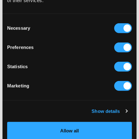
of their services.
1 999 kr
839,70 kr
2 799 kr
Consent
Necessary
Selection
Preferences
Statistics
Marketing
SALG
SALG
Show details
RYVLS
Sail Racing
LIGHT PADDED ZIP JACKET
JR SPRAY DOWN VEST
399,50 kr
799 kr
599,70 kr
1 999 kr
Allow all