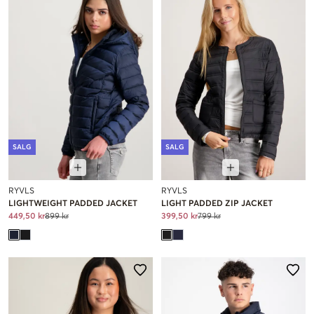
SALG
SALG
RYVLS
RYVLS
LIGHTWEIGHT PADDED JACKET
LIGHT PADDED ZIP JACKET
449,50 kr
899 kr
399,50 kr
799 kr