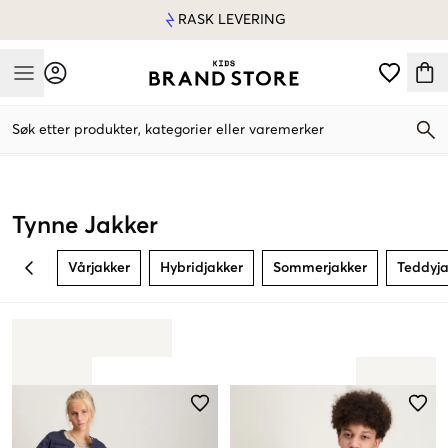
RASK LEVERING
Mobile Menu
Søk etter produkter, kategorier eller varemerker
Mobile Menu
Tynne Jakker
Vårjakker
Hybridjakker
Sommerjakker
Teddyja
BACK