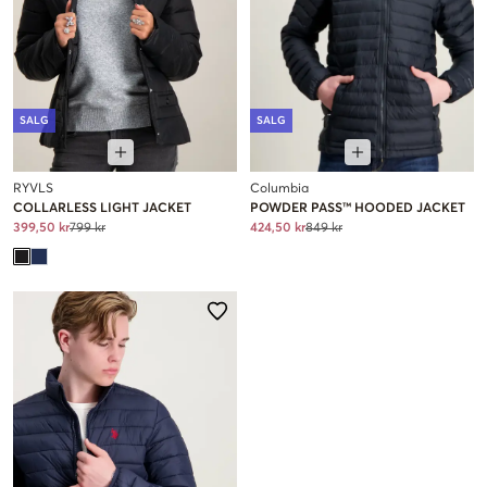
SALG
SALG
RYVLS
Columbia
COLLARLESS LIGHT JACKET
POWDER PASS™ HOODED JACKET
399,50 kr
799 kr
424,50 kr
849 kr