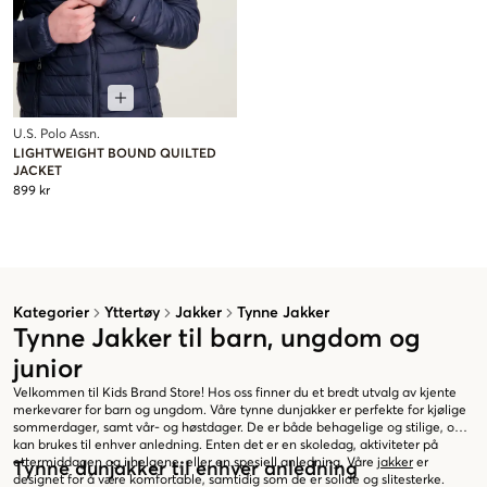
U.S. Polo Assn.
LIGHTWEIGHT BOUND QUILTED
JACKET
899 kr
Kategorier
Yttertøy
Jakker
Tynne Jakker
Tynne Jakker til barn, ungdom og
junior
Velkommen til Kids Brand Store! Hos oss finner du et bredt utvalg av kjente
merkevarer for barn og ungdom. Våre tynne dunjakker er perfekte for kjølige
sommerdager, samt vår- og høstdager. De er både behagelige og stilige, og
kan brukes til enhver anledning. Enten det er en skoledag, aktiviteter på
ettermiddagen og i helgene, eller en spesiell anledning. Våre
jakker
er
Tynne dunjakker til enhver anledning
designet for å være komfortable, samtidig som de er solide og slitesterke.