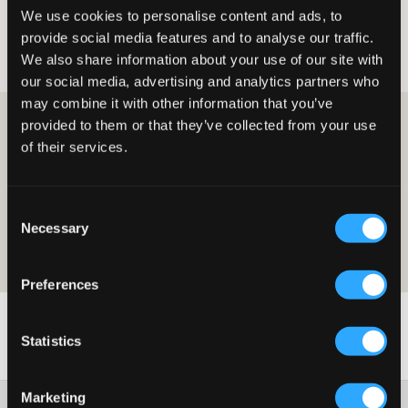
We use cookies to personalise content and ads, to
Kategorier
Joggeklær
Joggesett
provide social media features and to analyse our traffic.
Joggesett til barn, ungdom og junior
We also share information about your use of our site with
our social media, advertising and analytics partners who
may combine it with other information that you’ve
provided to them or that they’ve collected from your use
BLI MEDLEM OG FÅ 10 % RABATT PÅ DITT KJØP!
of their services.
BLI MEDLEM
Consent
Tilbudet gjelder på ditt første kjøp som medlem og gjelder ordinære
Necessary
priser. Rabatten kan ikke kombineres med andre tilbud. For mer
Selection
informasjon om medlemskapet les vår
medlemsvilkår
and our
personvernerklaering
Preferences
Statistics
Marketing
Kundeservice