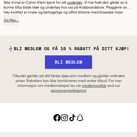
Ikke minst er Calvin Klein kjent for sitt
undertøy
. Vi har hatt den glede av å
kunne tilby både klær og undertøy hos oss på Kidsbrandstore. Plaggene av
høy kvalitet er myke og behagelige og alltid stilrene med klassiske linjer.
Undertøyet er funksjonelt, med ingen unødvendige detaljer eller kruseduller.
Vis
Mer
...
BLI MEDLEM OG FÅ 10 % RABATT PÅ DITT KJØP!
BLI MEDLEM
Tilbudet gjelder på ditt første kjøp som medlem og gjelder ordinære
priser. Rabatten kan ikke kombineres med andre tilbud. For mer
informasjon om medlemskapet les vår
medlemsvilkår
and our
personvernerklaering