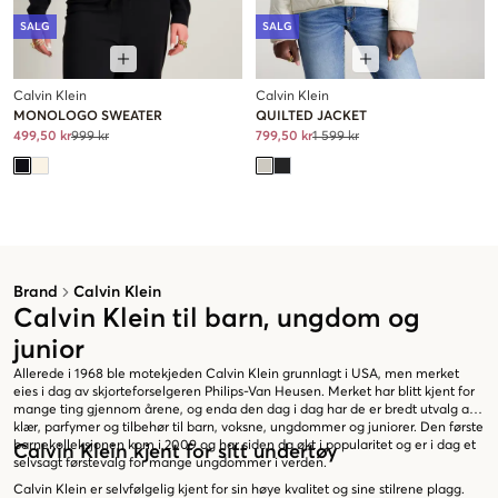
SALG
SALG
Calvin Klein
Calvin Klein
MONOLOGO SWEATER
QUILTED JACKET
499,50 kr
999 kr
799,50 kr
1 599 kr
Brand
Calvin Klein
Calvin Klein til barn, ungdom og
junior
Allerede i 1968 ble motekjeden Calvin Klein grunnlagt i USA, men merket
eies i dag av skjorteforselgeren Philips-Van Heusen. Merket har blitt kjent for
mange ting gjennom årene, og enda den dag i dag har de er bredt utvalg av
klær, parfymer og tilbehør til barn, voksne, ungdommer og juniorer. Den første
barnekolleksjonen kom i 2009 og har siden da økt i popularitet og er i dag et
Calvin Klein kjent for sitt undertøy
selvsagt førstevalg for mange ungdommer i verden.
Calvin Klein er selvfølgelig kjent for sin høye kvalitet og sine stilrene plagg.