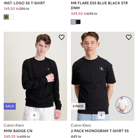
INST. LOGO SS T-SHIRT
MR FLARE ESS BLUE BLACK STR
DNM
149,50 kr
299 kr
349,50 kr
699 kr
SALG
2-PACK
Calvin Klein
Calvin Klein
MINI BADGE CN
2-PACK MONOGRAM T-SHIRT SS
349,50 kr
699 kr
449 kr