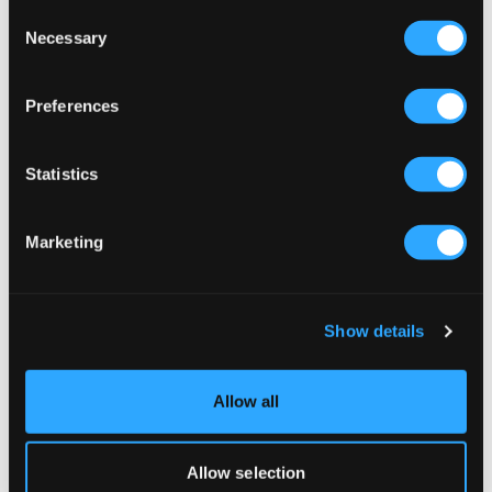
Consent
Necessary
Selection
Preferences
Statistics
Marketing
NYHET
SALG
Show details
Calvin Klein
Calvin Klein
REG STRAIGHT STONE GREY WASH
SMALL CHEST INST. LOGO REG CN
899 kr
349,50 kr
699 kr
Allow all
Allow selection