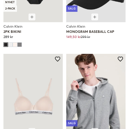
NYHET
2-PACK
SALG
Calvin Klein
Calvin Klein
2PK BIKINI
MONOGRAM BASEBALL CAP
289 kr
149,50 kr
299 kr
SALG