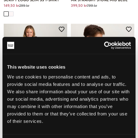
SCRIPT LOGO SLIM SS T-SHIRT
MR STRAIGHT STONE MID BLUE
149,50 kr
299 kr
399,50 kr
799 kr
This website uses cookies
We use cookies to personalise content and ads, to
provide social media features and to analyse our traffic.
We also share information about your use of our site with
our social media, advertising and analytics partners who
SALG
SALG
may combine it with other information that you’ve
provided to them or that they’ve collected from your use
Calvin Klein
Calvin Klein
of their services.
CK SHORT PUFFER JACKET
INST. LOGO REG. TERRY HOODIE
999,50 kr
1 999 kr
349,50 kr
699 kr