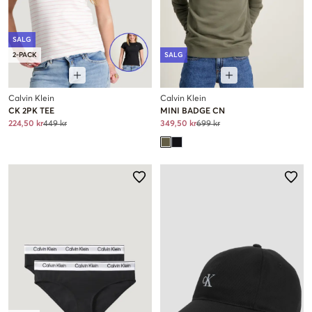
SALG
2-PACK
SALG
Calvin Klein
Calvin Klein
CK 2PK TEE
MINI BADGE CN
224,50 kr
449 kr
349,50 kr
699 kr