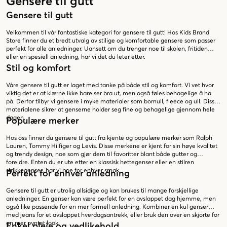
Gensere til gutt
Gensere til gutt
Velkommen til vår fantastiske kategori for gensere til gutt! Hos Kids Brand
Store finner du et bredt utvalg av stilige og komfortable gensere som passer
perfekt for alle anledninger. Uansett om du trenger noe til skolen, fritiden
eller en spesiell anledning, har vi det du leter etter.
Stil og komfort
Våre gensere til gutt er laget med tanke på både stil og komfort. Vi vet hvor
viktig det er at klærne ikke bare ser bra ut, men også føles behagelige å ha
på. Derfor tilbyr vi gensere i myke materialer som bomull, fleece og ull. Disse
materialene sikrer at genserne holder seg fine og behagelige gjennom hele
dagen.
Populære merker
Hos oss finner du gensere til gutt fra kjente og populære merker som Ralph
Lauren, Tommy Hilfiger og Levis. Disse merkene er kjent for sin høye kvalitet
og trendy design, noe som gjør dem til favoritter blant både gutter og
foreldre. Enten du er ute etter en klassisk hettegenser eller en stilren
strikkegenser, har vi noe for enhver smak.
Perfekt for enhver anledning
Gensere til gutt er utrolig allsidige og kan brukes til mange forskjellige
anledninger. En genser kan være perfekt for en avslappet dag hjemme, men
også like passende for en mer formell anledning. Kombiner en kul genser
med jeans for et avslappet hverdagsantrekk, eller bruk den over en skjorte for
en mer pyntet look.
Enkel pleie og vedlikehold