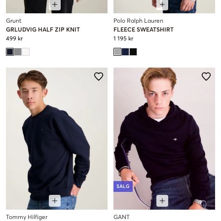
Grunt
Polo Ralph Lauren
GRLUDVIG HALF ZIP KNIT
FLEECE SWEATSHIRT
499 kr
1 195 kr
SALG
Tommy Hilfiger
GANT