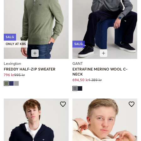
SALG
ONLY AT KBS
SALG
Lexington
GANT
FREDDY HALF-ZIP SWEATER
EXTRAFINE MERINO WOOL C-
NECK
796 kr
995 kr
694,50 kr
1 389 kr