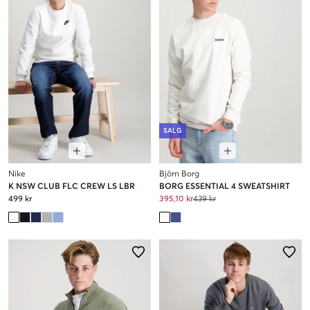
SALG
Nike
Björn Borg
K NSW CLUB FLC CREW LS LBR
BORG ESSENTIAL 4 SWEATSHIRT
499 kr
395,10 kr
439 kr