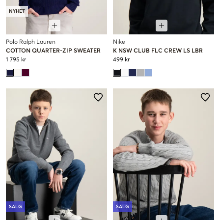
NYHET
Polo Ralph Lauren
Nike
COTTON QUARTER-ZIP SWEATER
K NSW CLUB FLC CREW LS LBR
1 795 kr
499 kr
SALG
SALG