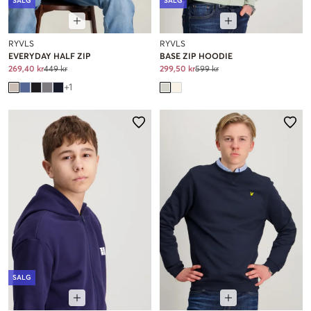
SALG
SALG
RYVLS
RYVLS
EVERYDAY HALF ZIP
BASE ZIP HOODIE
269,40 kr
449 kr
299,50 kr
599 kr
+
1
SALG