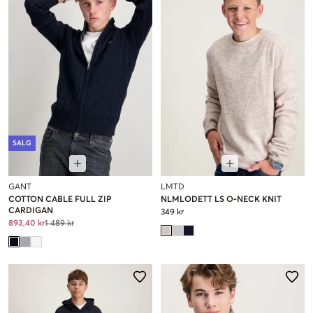
SALG
GANT
LMTD
COTTON CABLE FULL ZIP
NLMLODETT LS O-NECK KNIT
CARDIGAN
349 kr
893,40 kr
1 489 kr