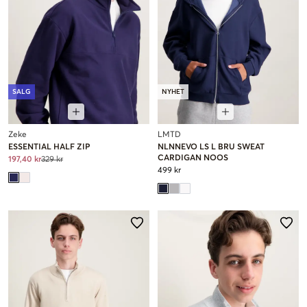
SALG
NYHET
Zeke
LMTD
ESSENTIAL HALF ZIP
NLNNEVO LS L BRU SWEAT
CARDIGAN NOOS
197,40 kr
329 kr
499 kr