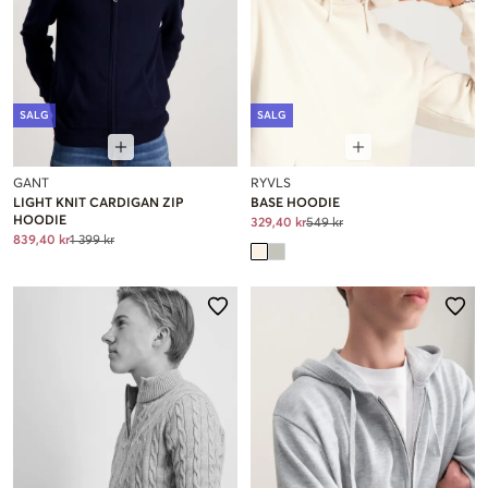
SALG
SALG
GANT
RYVLS
LIGHT KNIT CARDIGAN ZIP
BASE HOODIE
HOODIE
329,40 kr
549 kr
839,40 kr
1 399 kr