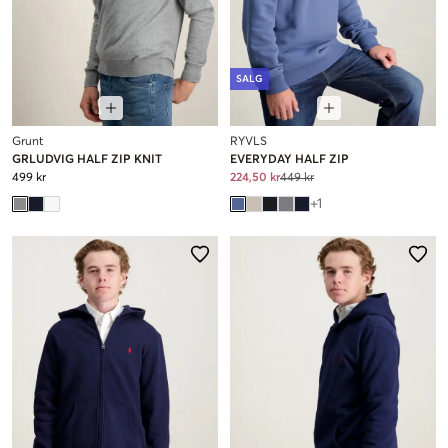
SALG
Grunt
RYVLS
GRLUDVIG HALF ZIP KNIT
EVERYDAY HALF ZIP
499 kr
224,50 kr
449 kr
+
1