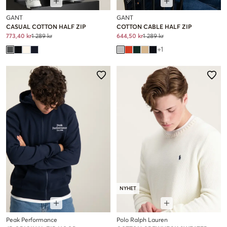
GANT
GANT
CASUAL COTTON HALF ZIP
COTTON CABLE HALF ZIP
773,40 kr
1 289 kr
644,50 kr
1 289 kr
+
1
NYHET
Peak Performance
Polo Ralph Lauren