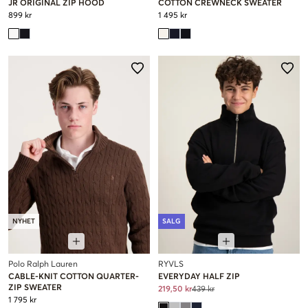
JR ORIGINAL ZIP HOOD
COTTON CREWNECK SWEATER
899 kr
1 495 kr
NYHET
SALG
Polo Ralph Lauren
RYVLS
CABLE-KNIT COTTON QUARTER-
EVERYDAY HALF ZIP
ZIP SWEATER
219,50 kr
439 kr
1 795 kr