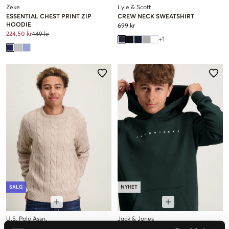
Zeke
Lyle & Scott
ESSENTIAL CHEST PRINT ZIP
CREW NECK SWEATSHIRT
HOODIE
699 kr
224,50 kr
449 kr
+
1
SALG
NYHET
U.S. Polo Assn.
Jack & Jones
CABLE KNIT CREW
JJESTAR JJ SWEAT HOOD