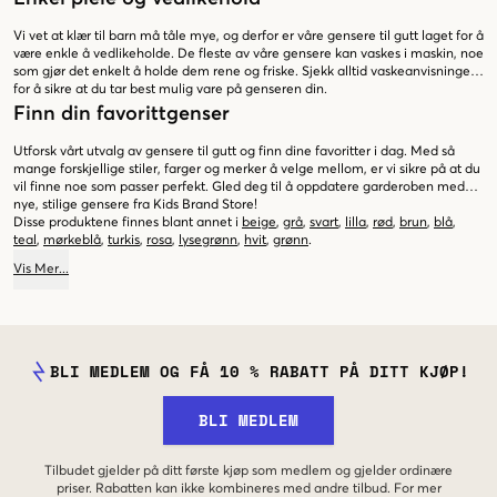
Vi vet at klær til barn må tåle mye, og derfor er våre gensere til gutt laget for å
være enkle å vedlikeholde. De fleste av våre gensere kan vaskes i maskin, noe
som gjør det enkelt å holde dem rene og friske. Sjekk alltid vaskeanvisningen
for å sikre at du tar best mulig vare på genseren din.
Finn din favorittgenser
Utforsk vårt utvalg av gensere til gutt og finn dine favoritter i dag. Med så
mange forskjellige stiler, farger og merker å velge mellom, er vi sikre på at du
vil finne noe som passer perfekt. Gled deg til å oppdatere garderoben med
nye, stilige gensere fra Kids Brand Store!
Disse produktene finnes blant annet i
beige
,
grå
,
svart
,
lilla
,
rød
,
brun
,
blå
,
teal
,
mørkeblå
,
turkis
,
rosa
,
lysegrønn
,
hvit
,
grønn
.
Vis
Mer
...
BLI MEDLEM OG FÅ 10 % RABATT PÅ DITT KJØP!
BLI MEDLEM
Tilbudet gjelder på ditt første kjøp som medlem og gjelder ordinære
priser. Rabatten kan ikke kombineres med andre tilbud. For mer