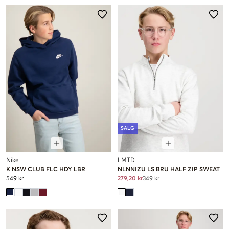
SALG
Nike
LMTD
K NSW CLUB FLC HDY LBR
NLNNIZU LS BRU HALF ZIP SWEAT
549 kr
279,20 kr
349 kr