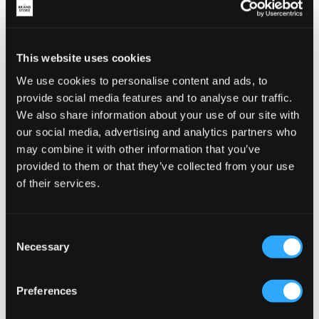
479,20 kr
599 kr
399 kr
This website uses cookies
We use cookies to personalise content and ads, to
provide social media features and to analyse our traffic.
We also share information about your use of our site with
our social media, advertising and analytics partners who
may combine it with other information that you’ve
provided to them or that they’ve collected from your use
of their services.
SALG
Consent
Necessary
Selection
GANT
Lyle & Scott
BLOCKED HALF ZIP SWEATSHIRT
ZIP THROUGH HOODIE
660 kr
1 320 kr
849 kr
Preferences