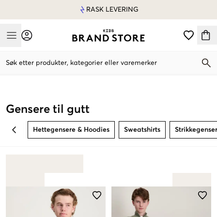
RASK LEVERING
Mobile Menu
Søk etter produkter, kategorier eller varemerker
Mobile Menu
Gensere til gutt
Hettegensere & Hoodies
Sweatshirts
Strikkegense
BACK