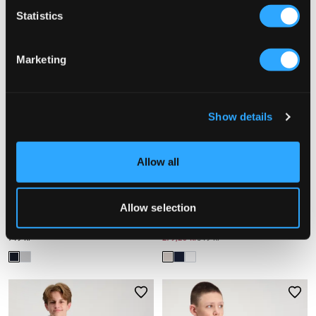
Statistics
Marketing
Show details
Allow all
SALG
Allow selection
Lyle & Scott
LMTD
QUARTER ZIP PULLOVER
NLMLODETS LS O-NECK KNIT
749 kr
279,20 kr
349 kr