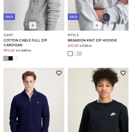
SALG
SALG
GANT
RYVLS
COTTON CABLE FULL ZIP
BRANDON KNIT ZIP HOODIE
CARDIGAN
437,40 kr
729 kr
893,40 kr
1 489 kr