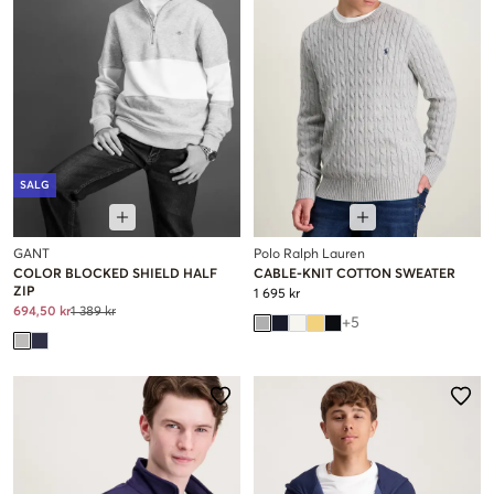
SALG
GANT
Polo Ralph Lauren
COLOR BLOCKED SHIELD HALF
CABLE-KNIT COTTON SWEATER
ZIP
1 695 kr
694,50 kr
1 389 kr
+
5