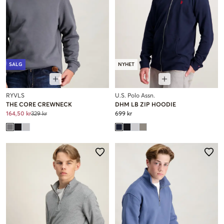
SALG
NYHET
RYVLS
U.S. Polo Assn.
THE CORE CREWNECK
DHM LB ZIP HOODIE
164,50 kr
329 kr
699 kr