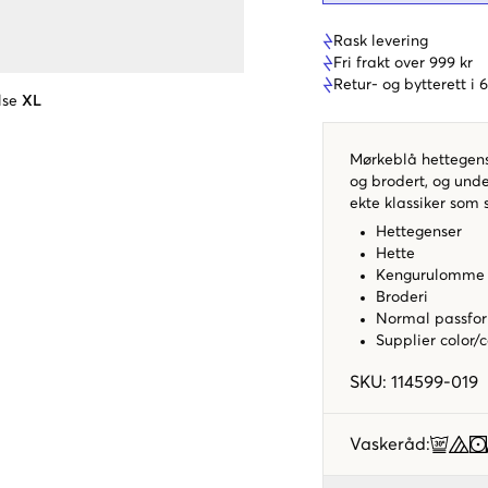
Rask levering
Fri frakt over 999 kr
Retur- og bytterett i
lse
XL
Mørkeblå hettegens
og brodert, og und
ekte klassiker som 
Hettegenser
Hette
Kengurulomme
Broderi
Normal passfo
Supplier color/
SKU
:
114599-019
Vaskeråd
: