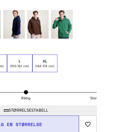
L
XL
cm)
(150-161 cm)
(163-174 cm)
Riktig
Stor
STØRRELSESTABELL
LG EN STØRRELSE