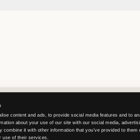
Market switcher
s
ise content and ads, to provide social media features and to an
rmation about your use of our site with our social media, advertis
 combine it with other information that you’ve provided to them o
 use of their services.
Norway
/
NOK