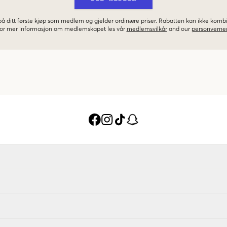
 på ditt første kjøp som medlem og gjelder ordinære priser. Rabatten kan ikke kom
 For mer informasjon om medlemskapet les vår
medlemsvilkår
and our
personverner