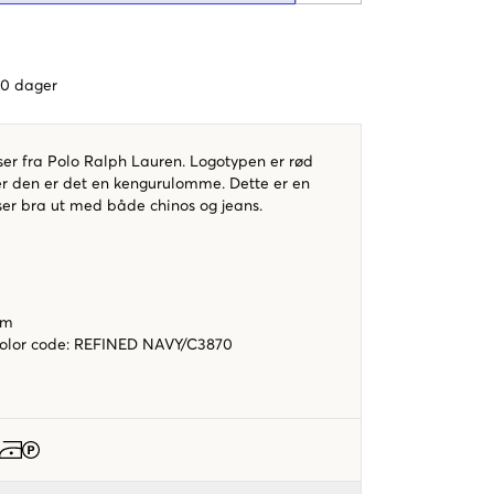
 60 dager
er fra Polo Ralph Lauren. Logotypen er rød
er den er det en kengurulomme. Dette er en
ser bra ut med både chinos og jeans.
rm
color code
:
REFINED NAVY/C3870