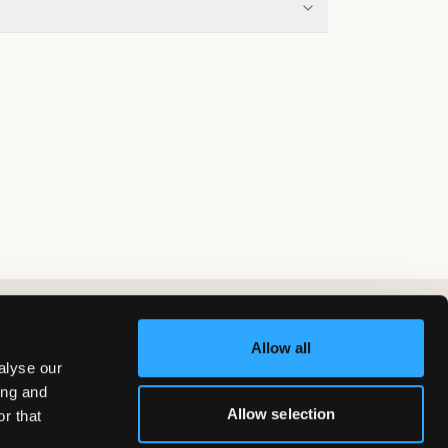
Allow all
alyse our
ing and
Allow selection
r that