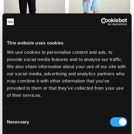
SALG
SALG
This website uses cookies
Baron Filou
Baron Filou
SWEATPANTS
SIGNATURE SHORTS
We use cookies to personalise content and ads, to
699,50 kr
1 399 kr
499,50 kr
999 kr
provide social media features and to analyse our traffic.
We also share information about your use of our site with
our social media, advertising and analytics partners who
may combine it with other information that you’ve
provided to them or that they’ve collected from your use
of their services.
Consent
Necessary
Selection