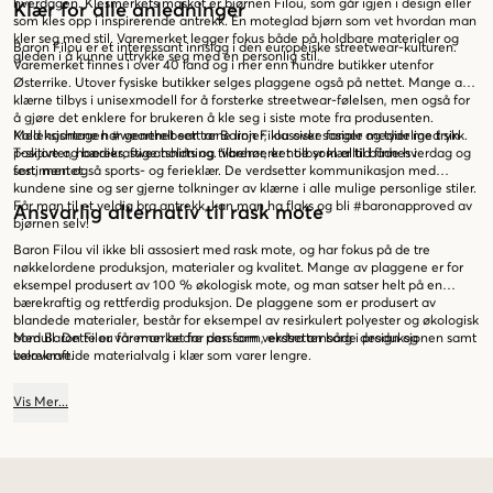
hverdagen. Klesmerkets maskot er bjørnen Filou, som går igjen i design eller
Klær for alle anledninger
som kles opp i inspirerende antrekk. En moteglad bjørn som vet hvordan man
kler seg med stil. Varemerket legger fokus både på holdbare materialer og
Baron Filou er et interessant innslag i den europeiske streetwear-kulturen.
gleden i å kunne uttrykke seg med en personlig stil.
Varemerket finnes i over 40 land og i mer enn hundre butikker utenfor
Østerrike. Utover fysiske butikker selges plaggene også på nettet. Mange av
klærne tilbys i unisexmodell for å forsterke streetwear-følelsen, men også for
å gjøre det enklere for brukeren å kle seg i siste mote fra produsenten.
Kolleksjonene har generelt sett rene linjer, klassiske farger og tydelige trykk.
Med hashtagen #wearthebear tar Baron Filou over sosiale medier med sin
T-skjorter, hoodies, sweatshirts og tilbehør, er noe som alltid finnes i
positive og bærekraftige holdning. Varemerket tilbyr klær til både hverdag og
sortimentet.
fest, men også sports- og ferieklær. De verdsetter kommunikasjon med
kundene sine og ser gjerne tolkninger av klærne i alle mulige personlige stiler.
Får man til et veldig bra antrekk, kan man ha flaks og bli #baronapproved av
Ansvarlig alternativ til rask mote
bjørnen selv!
Baron Filou vil ikke bli assosiert med rask mote, og har fokus på de tre
nøkkelordene produksjon, materialer og kvalitet. Mange av plaggene er for
eksempel produsert av 100 % økologisk mote, og man satser helt på en
bærekraftig og rettferdig produksjon. De plaggene som er produsert av
blandede materialer, består for eksempel av resirkulert polyester og økologisk
bomull. Dette er varemerket for den som verdsetter både design og
Med Baron Filou får man bedre passform, ekstra omsorg i produksjonen samt
bærekraft.
veloverveide materialvalg i klær som varer lengre.
Vis
Mer
...