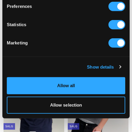
Preferences
SALG
SALG
Statistics
Baron Filou
Baron Filou
T-SHIRT
SIGNATURE SHORTS
349,50 kr
699 kr
499,50 kr
999 kr
Marketing
Show details
Allow all
Allow selection
SALG
SALG