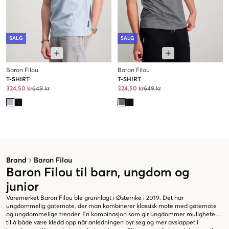
SALG
SALG
Baron Filou
Baron Filou
T-SHIRT
T-SHIRT
324,50 kr
649 kr
324,50 kr
649 kr
Brand
Baron Filou
Baron Filou til barn, ungdom og
junior
Varemerket Baron Filou ble grunnlagt i Østerrike i 2019. Det har
ungdommelig gatemote, der man kombinerer klassisk mote med gatemote
og ungdommelige trender. En kombinasjon som gir ungdommer muligheten
til å både være kledd opp når anledningen byr seg og mer avslappet i