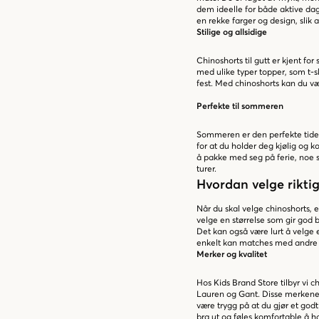
dem ideelle for både aktive dag
en rekke farger og design, slik 
Stilige og allsidige
Chinoshorts til gutt er kjent for
med ulike typer topper, som t-sk
fest. Med chinoshorts kan du vær
Perfekte til sommeren
Sommeren er den perfekte tiden
for at du holder deg kjølig og k
å pakke med seg på ferie, noe s
turer.
Hvordan velge riktig
Når du skal velge chinoshorts, e
velge en størrelse som gir god b
Det kan også være lurt å velge 
enkelt kan matches med andre 
Merker og kvalitet
Hos Kids Brand Store tilbyr vi 
Lauren og Gant. Disse merkene er
være trygg på at du gjør et godt
bra ut og føles komfortable å h