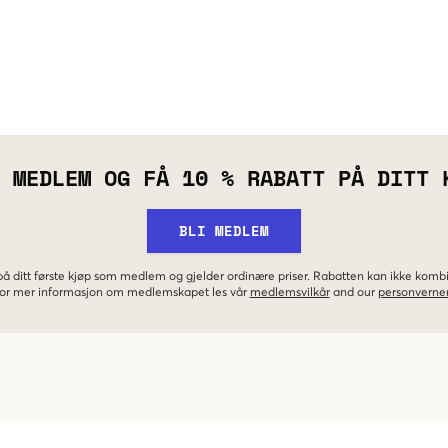
 MEDLEM OG FÅ 10 % RABATT PÅ DITT 
BLI MEDLEM
 på ditt første kjøp som medlem og gjelder ordinære priser. Rabatten kan ikke kom
 For mer informasjon om medlemskapet les vår
medlemsvilkår
and our
personverner