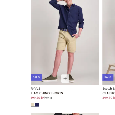
SALG
SALG
RYVLS
Scotch &
LIAM CHINO SHORTS
CLASSI
199,50 kr
399 kr
399,50 k