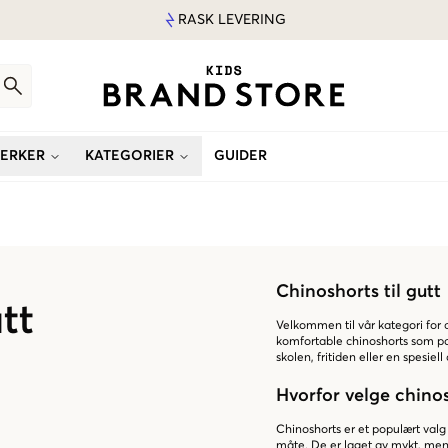
RASK LEVERING
ERKER
KATEGORIER
GUIDER
Chinoshorts til gutt
tt
Velkommen til vår kategori for ch
komfortable chinoshorts som pass
skolen, fritiden eller en spesiel
Hvorfor velge chinos
Chinoshorts er et populært valg 
måte. De er laget av mykt, men 