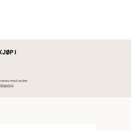
KJØP!
bineres med andre
klaering