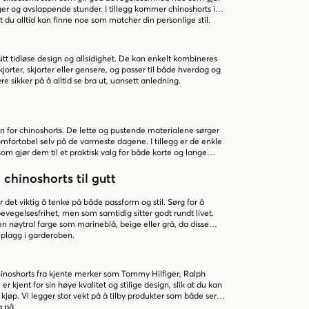
er og avslappende stunder. I tillegg kommer chinoshorts i
at du alltid kan finne noe som matcher din personlige stil.
 sitt tidløse design og allsidighet. De kan enkelt kombineres
jorter, skjorter eller gensere, og passer til både hverdag og
e sikker på å alltid se bra ut, uansett anledning.
 for chinoshorts. De lette og pustende materialene sørger
omfortabel selv på de varmeste dagene. I tillegg er de enkle
om gjør dem til et praktisk valg for både korte og lange
 chinoshorts til gutt
r det viktig å tenke på både passform og stil. Sørg for å
evegelsesfrihet, men som samtidig sitter godt rundt livet.
en nøytral farge som marineblå, beige eller grå, da disse
plagg i garderoben.
chinoshorts fra kjente merker som Tommy Hilfiger, Ralph
 kjent for sin høye kvalitet og stilige design, slik at du kan
 kjøp. Vi legger stor vekt på å tilby produkter som både ser
a på.