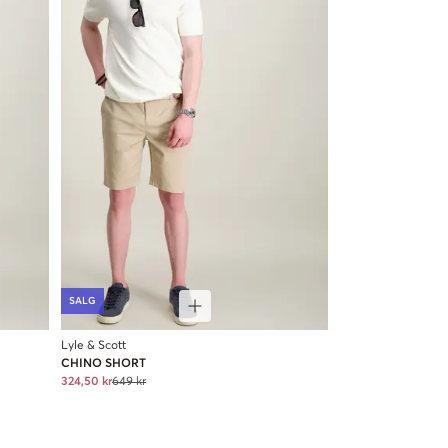
SALG
Lyle & Scott
CHINO SHORT
324,50 kr
649 kr