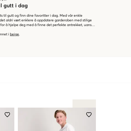
il gutt i dag
s til gutt og finn dine favoritter i dag. Med vår enkle
r det aldri vært enklere å oppdatere garderoben med stilige
 for å hjelpe deg med å finne det perfekte antrekket, uansett
annet i
beige
.