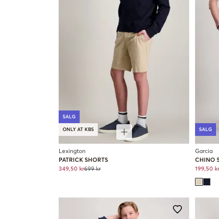
SALG
ONLY AT KBS
SALG
Lexington
Garcia
PATRICK SHORTS
CHINO 
349,50 kr
699 kr
199,50 k