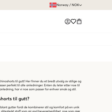
FRI FRAKT 
Norway
/
NOK
Market switch
inoshorts til gutt! Her finner du et bredt utvalg av stilige og
er perfekt til alle anledninger. Enten du leter etter noe til
l anledning, har vi noe som passer for enhver smak og stil.
horts til gutt?
blant gutter fordi de kombinerer stil og komfort på en unik
slitesterkt stoff som gir god bevegelsesfrihet, noe som gjør