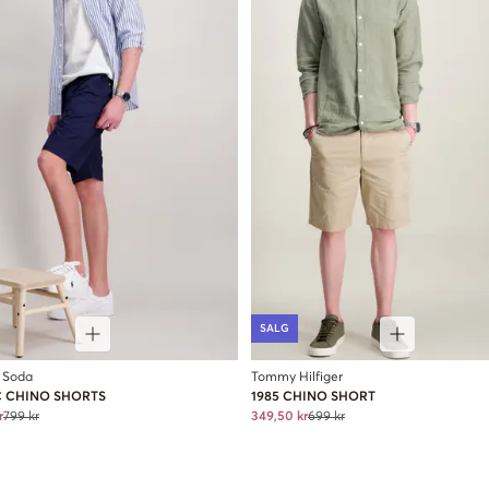
SALG
 Soda
Tommy Hilfiger
C CHINO SHORTS
1985 CHINO SHORT
r
799 kr
349,50 kr
699 kr