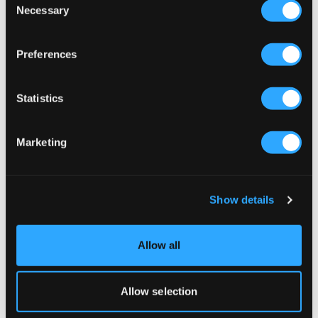
Necessary
Selection
MAGGIORE
RYVLS
HALF ZIP WINDBREAKER
LIGHT PADDED VEST
1 299 kr
799 kr
Preferences
Statistics
Marketing
Show details
Allow all
Allow selection
Polo Ralph Lauren
MAGGIORE
THE COLDEN PACKABLE QUILTED
PADDED VEST