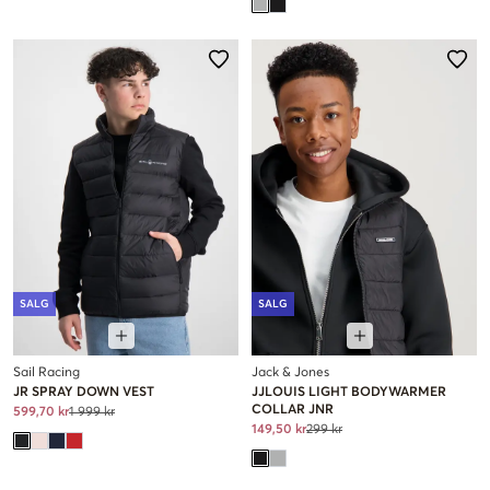
SALG
SALG
Sail Racing
Jack & Jones
JR SPRAY DOWN VEST
JJLOUIS LIGHT BODYWARMER
COLLAR JNR
599,70 kr
1 999 kr
149,50 kr
299 kr