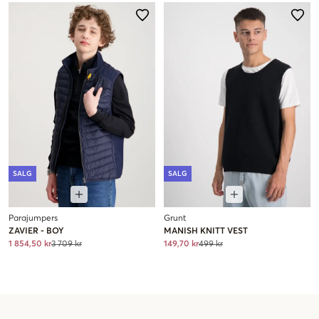
SALG
SALG
Parajumpers
Grunt
ZAVIER - BOY
MANISH KNITT VEST
1 854,50 kr
3 709 kr
149,70 kr
499 kr