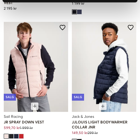
VEST
1 199 kr
2 195 kr
SALG
SALG
Sail Racing
Jack & Jones
JR SPRAY DOWN VEST
JJLOUIS LIGHT BODYWARMER
COLLAR JNR
599,70 kr
1 999 kr
149,50 kr
299 kr