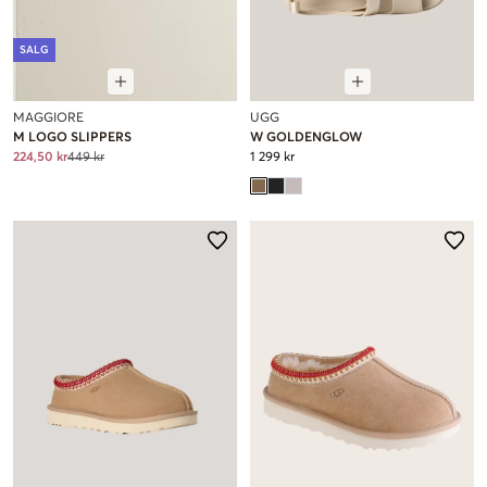
SALG
MAGGIORE
UGG
M LOGO SLIPPERS
W GOLDENGLOW
224,50 kr
449 kr
1 299 kr