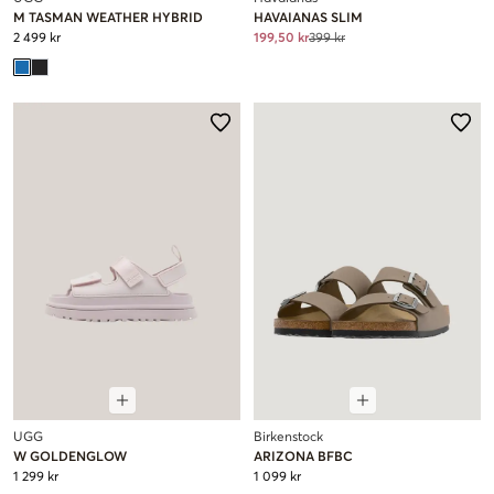
M TASMAN WEATHER HYBRID
HAVAIANAS SLIM
2 499 kr
199,50 kr
399 kr
UGG
Birkenstock
W GOLDENGLOW
ARIZONA BFBC
1 299 kr
1 099 kr