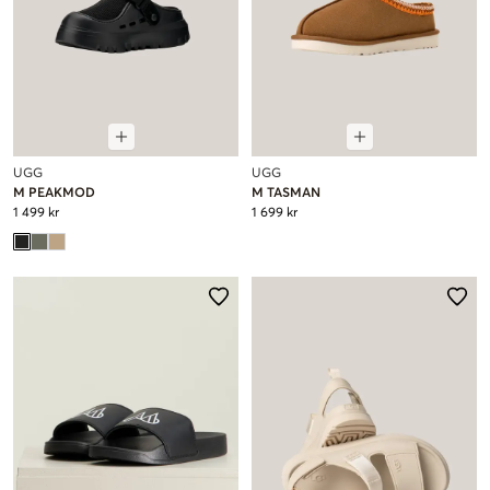
UGG
UGG
M PEAKMOD
M TASMAN
1 499 kr
1 699 kr