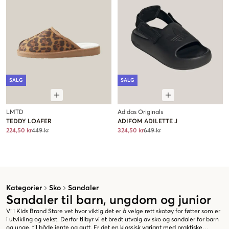
SALG
SALG
LMTD
Adidas Originals
TEDDY LOAFER
ADIFOM ADILETTE J
224,50 kr
449 kr
324,50 kr
649 kr
Kategorier
Sko
Sandaler
Sandaler til barn, ungdom og junior
Vi i Kids Brand Store vet hvor viktig det er å velge rett skotøy for føtter som er
i utvikling og vekst. Derfor tilbyr vi et bredt utvalg av sko og sandaler for barn
og unge, til både jente og gutt. Er det en klassisk variant med praktiske