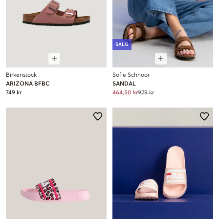
SALG
Birkenstock
Sofie Schnoor
ARIZONA BFBC
SANDAL
749 kr
464,50 kr
929 kr