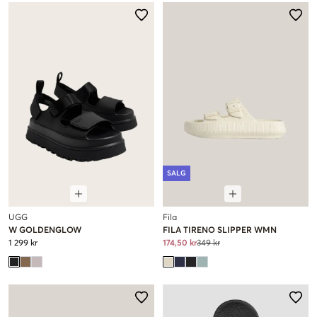
SALG
UGG
Fila
W GOLDENGLOW
FILA TIRENO SLIPPER WMN
1 299 kr
174,50 kr
349 kr