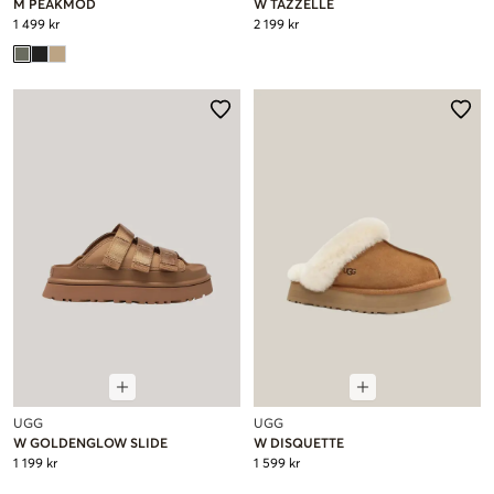
M PEAKMOD
W TAZZELLE
1 499 kr
2 199 kr
UGG
UGG
W GOLDENGLOW SLIDE
W DISQUETTE
1 199 kr
1 599 kr