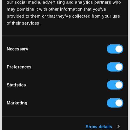
our social media, advertising and analytics partners who
Fila
UGG
MATERO
M PEAKMOD
may combine it with other information that you’ve
174,50 kr
349 kr
1 499 kr
provided to them or that they’ve collected from your use
of their services.
Consent
Necessary
Selection
Preferences
Statistics
Marketing
Birkenstock
Birkenstock
BOSTON KIDS FLOWER BUCK BFBC
ARIZONA BF
Show details
949 kr
749 kr