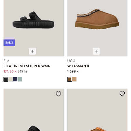
SALG
Fila
UGG
FILA TIRENO SLIPPER WMN
W TASMAN II
174,50 kr
349 kr
1 699 kr