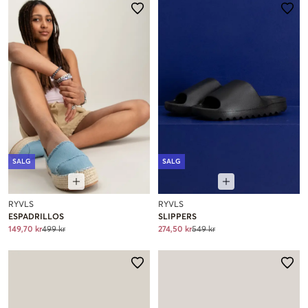
SALG
SALG
RYVLS
RYVLS
ESPADRILLOS
SLIPPERS
149,70 kr
499 kr
274,50 kr
549 kr