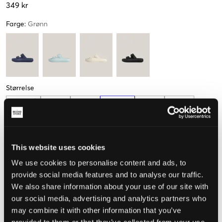
349 kr
Farge
:
Grønn
Størrelse
36
37
38
39
40
41
(22.5 cm)
(23 cm)
(24 cm)
(24.5 cm)
Kun
2
igjen
This website uses cookies
Mål foten for å velge riktig størrelse
We use cookies to personalise content and ads, to
Opplevd størrelse
provide social media features and to analyse our traffic.
We also share information about your use of our site with
Liten
Riktig
Stor
our social media, advertising and analytics partners who
may combine it with other information that you’ve