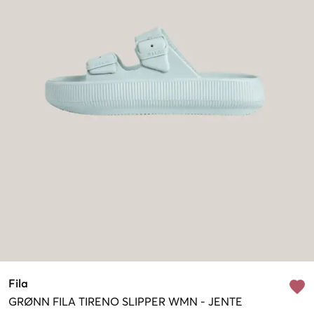
Fila
GRØNN
FILA TIRENO SLIPPER WMN
-
JENTE