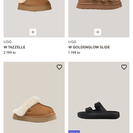
UGG
UGG
W TAZZELLE
W GOLDENGLOW SLIDE
2 199 kr
1 199 kr