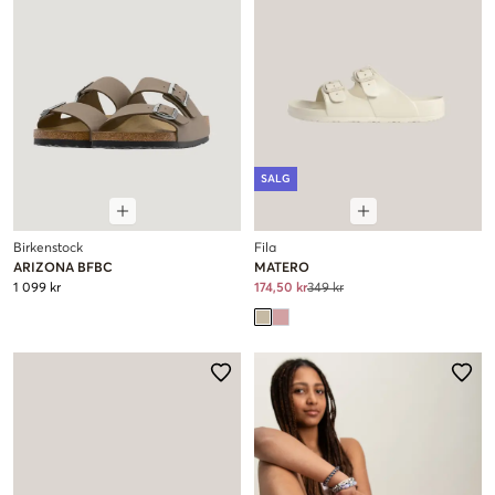
SALG
Birkenstock
Fila
ARIZONA BFBC
MATERO
1 099 kr
174,50 kr
349 kr