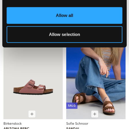
Allow all
Champion
Birkenstock
DTN21 SLIDE
ARIZONA BF
124,50 kr
249 kr
1 099 kr
Allow selection
SALG
Birkenstock
Sofie Schnoor