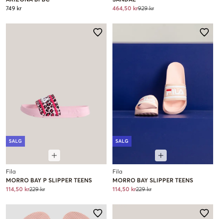
ARIZONA BFBC
SANDAL
749 kr
464,50 kr
929 kr
SALG
SALG
Fila
Fila
MORRO BAY P SLIPPER TEENS
MORRO BAY SLIPPER TEENS
114,50 kr
229 kr
114,50 kr
229 kr