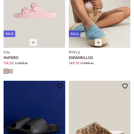
SALG
SALG
Fila
RYVLS
MATERO
ESPADRILLOS
174,50 kr
349 kr
149,70 kr
499 kr