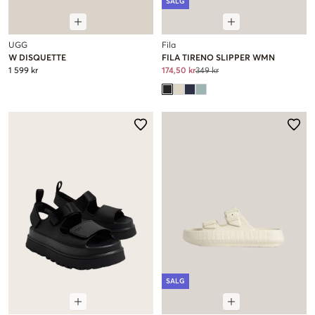
SALG
UGG
Fila
W DISQUETTE
FILA TIRENO SLIPPER WMN
1 599 kr
174,50 kr
349 kr
SALG