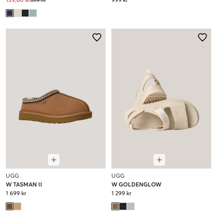
139,60 kr
349 kr
999 kr
UGG
UGG
W TASMAN II
W GOLDENGLOW
1 699 kr
1 299 kr