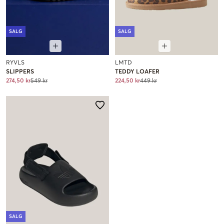
SALG
SALG
RYVLS
LMTD
SLIPPERS
TEDDY LOAFER
274,50 kr
549 kr
224,50 kr
449 kr
SALG