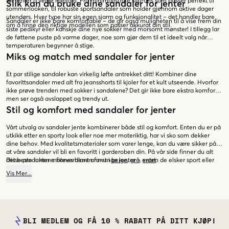
for jenter å velge mellom. Fra minimalistiske slip-ons som passer perfekt til
Slik kan du bruke dine sandaler for jenter
sommerlooken, til robuste sportsandaler som holder gjennom aktive dager
utendørs. Hver type har sin egen sjarm og funksjonalitet – det handler bare
Sandaler er ikke bare komfortable – de gir også muligheten til å vise frem din
om å finne den riktige modellen som passer akkurat din stil.
siste pedikyr eller kanskje dine nye sokker med morsomt mønster! I tillegg lar
de føttene puste på varme dager, noe som gjør dem til et ideelt valg når
temperaturen begynner å stige.
Miks og match med sandaler for jenter
Et par stilige sandaler kan virkelig løfte antrekket ditt! Kombiner dine
favorittsandaler med alt fra jeansshorts til kjoler for et kult utseende. Hvorfor
ikke prøve trenden med sokker i sandalene? Det gir ikke bare ekstra komfort,
men ser også avslappet og trendy ut.
Stil og komfort med sandaler for jenter
Vårt utvalg av sandaler jente kombinerer både stil og komfort. Enten du er på
utkikk etter en sporty look eller noe mer moteriktig, har vi sko som dekker
dine behov. Med kvalitetsmaterialer som varer lenge, kan du være sikker på
at våre sandaler vil bli en favoritt i garderoben din. På vår side finner du alt
det beste innen moteverdenen for unge jenter – enten de elsker sport eller
Disse produktene finnes blant annet i
beige
,
grå
,
svart
.
foretrekker den siste trenden fra catwalken. Velkommen til en verden av
Vis
Mer
...
fantastiske sko!
BLI MEDLEM OG FÅ 10 % RABATT PÅ DITT KJØP!