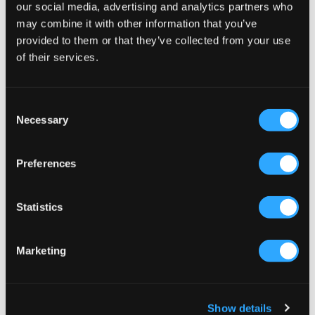
our social media, advertising and analytics partners who
may combine it with other information that you’ve
SALG
SALG
provided to them or that they’ve collected from your use
of their services.
Fila
Gina Tricot Young
FILA TIRENO SLIPPER WMN
Y FAUX FUR SLIPPERS
139,60 kr
349 kr
114,50 kr
229 kr
Consent
Necessary
Selection
Preferences
Statistics
Marketing
Show details
SALG