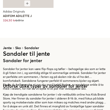
Adidas Originals
ADIFOM ADILETTE J
324,50 kr
649 kr
Jente
Sko
Sandaler
Sandaler til jente
Sandaler for jenter
Sandaler for jenter kan være flip-flops og tøfler – behagelige sko som er lette
å gli foten inn i, og samtidig stilige til sommerlige antrekk. Sandaler for jenter
er perfekte om sommeren, i ferien og på skolen når du vil ha det
komfortabelt. Sandalene fungerer perfekt til sommerens kjoler og skjørt.
Skulle du heller ønske et par sko med hæl til festen, er sandalene enkle å ta
Utforsk ulike typer av sandaler for jenter
med i vesken, for når du vil bytte til et par mer avslappede sko.
Kjøp de trendigste sandalene for jenter i vår nettbutikk online hos Kids Brand
Store. Her finner du sandaler for jenter i alderen 8-16 år, med fokus på både
sporty og motebevisste stiler som kan mikses og matches med andre plagg
for å skape en unik stil. Det finnes et mangfold av forskjellige typer sandaler