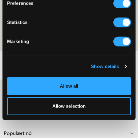
Preferences
BLI MEDLEM
Statistics
Tilbudet gjelder på ditt første kjøp som medlem og gjelder ordinære
priser. Rabatten kan ikke kombineres med andre tilbud. For mer
informasjon om medlemskapet les vår
medlemsvilkår
and our
personvernerklaering
Marketing
Show details
Allow all
Kundeservice
Vilkår
Allow selection
Kids Brand Store
Populært nå