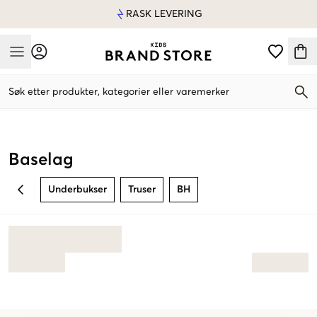
RASK LEVERING
Mobile Menu
Søk etter produkter, kategorier eller varemerker
Mobile Menu
Baselag
Underbukser
Truser
BH
BACK