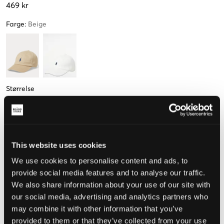
469 kr
Farge
:
Beige
Størrelse
One Size
This website uses cookies
Opplevd størrelse
We use cookies to personalise content and ads, to
Liten
Riktig
Stor
provide social media features and to analyse our traffic.
We also share information about your use of our site with
STØRRELSESTABELL
our social media, advertising and analytics partners who
may combine it with other information that you’ve
VELG EN STØRRELSE
provided to them or that they’ve collected from your use