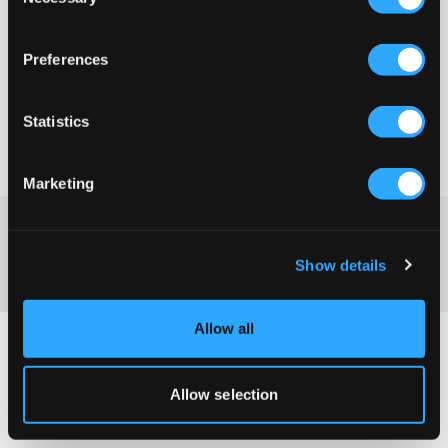
Selection
Gullfarget ring i messing fra Ioaku. Ringen er designet for å
fange kroppens grasiøse bevegelser i en elegant bøy.
Preferences
Innermålene i ringen er 1,5-1,8 cm.
Ring
Innermålene i ringen er 1,5-1,8 cm
Statistics
Supplier color/color code
:
Gold
SKU
:
140069-001
Marketing
Washing advice
Show details
Materiale
Allow all
Allow selection