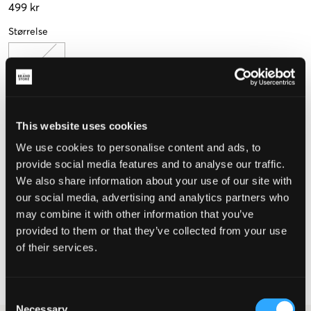
499 kr
Størrelse
One Size
Opplevd størrelse
This website uses cookies
We use cookies to personalise content and ads, to
Liten
Riktig
Stor
provide social media features and to analyse our traffic.
We also share information about your use of our site with
our social media, advertising and analytics partners who
VELG EN STØRRELSE
may combine it with other information that you’ve
provided to them or that they’ve collected from your use
of their services.
Rask levering
Fri frakt over 999 kr
Retur- og bytterett i 60 dager
Consent
Necessary