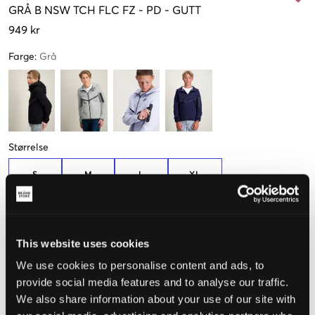
GRÅ
B NSW TCH FLC FZ - PD
-
GUTT
949 kr
Farge
:
Grå
Størrelse
S
M
L
XL
128-137cm
137-147cm
147-158cm
158-170cm
Opplevd størrelse
This website uses cookies
Liten
Riktig
Stor
We use cookies to personalise content and ads, to
provide social media features and to analyse our traffic.
STØRRELSESTABELL
We also share information about your use of our site with