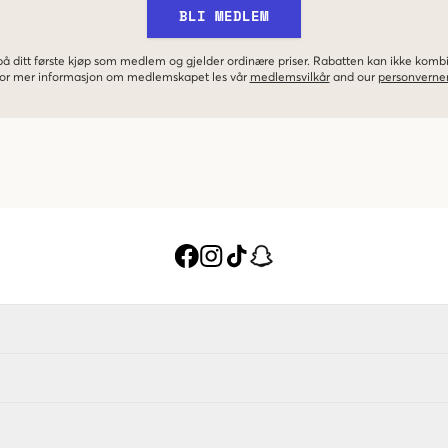
BLI MEDLEM
 på ditt første kjøp som medlem og gjelder ordinære priser. Rabatten kan ikke kom
 For mer informasjon om medlemskapet les vår
medlemsvilkår
and our
personverner