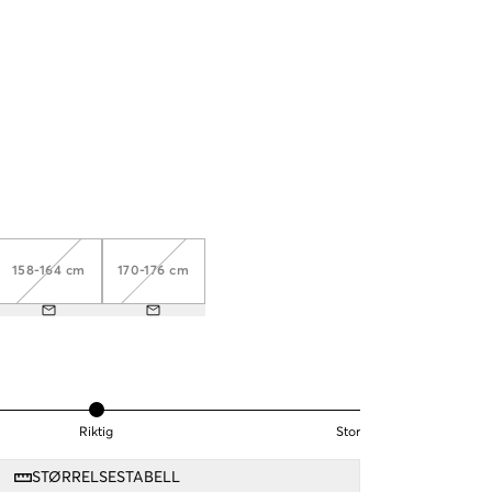
158-164 cm
170-176 cm
Riktig
Stor
STØRRELSESTABELL