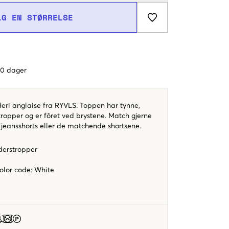
LG EN STØRRELSE
 60 dager
eri anglaise fra RYVLS. Toppen har tynne,
tropper og er fôret ved brystene. Match gjerne
jeansshorts eller de matchende shortsene.
derstropper
color code
:
White