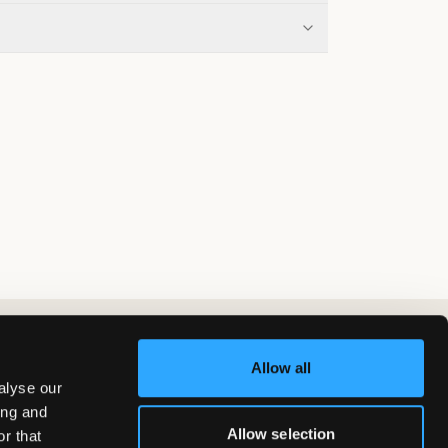
Allow all
alyse our
ing and
Allow selection
r that