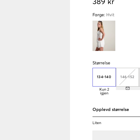
389 kr
Farge
:
Hvit
Størrelse
134-140
146-152
Kun
2
igjen
Opplevd størrelse
Liten