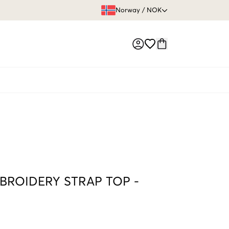
FRI FRAKT 
Norway
/
NOK
Market switch
BROIDERY STRAP TOP
-