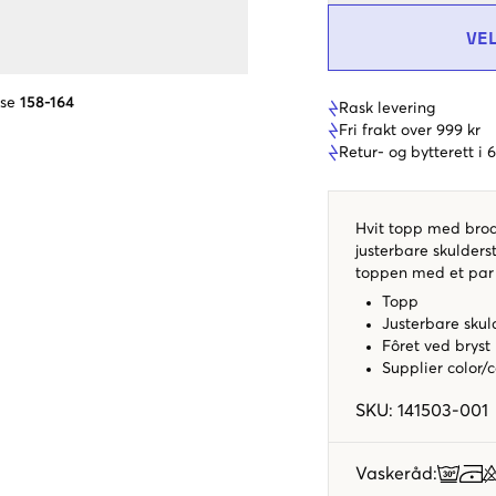
VE
lse
158-164
Rask levering
Fri frakt over 999 kr
Retur- og bytterett i
Hvit topp med brod
justerbare skulders
toppen med et par 
Topp
Justerbare skul
Fôret ved bryst
Supplier color/
SKU
:
141503-001
Vaskeråd
: