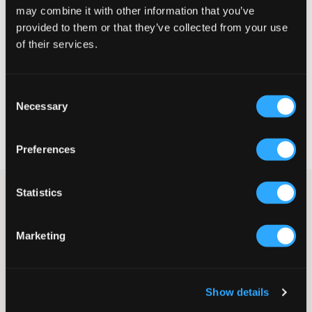
may combine it with other information that you’ve
Liten
Riktig
Stor
provided to them or that they’ve collected from your use
of their services.
STØRRELSESTABELL
VELG EN STØRRELSE
Consent
Necessary
Selection
Rask levering
Fri frakt over 999 kr
Preferences
Retur- og bytterett i 60 dager
Statistics
Grønne badeshorts fra LMTD. I midjen er det strikk, og den kan
justeres på innsiden. Shortsene har en innerbukse i mesh.
Badeshorts
Marketing
Strikk
Snøring (falsk)
Innerbukse i mesh
Show details
SKU
:
136778-001