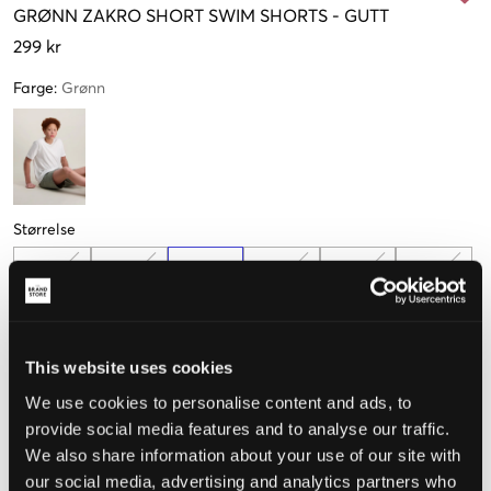
GRØNN
ZAKRO SHORT SWIM SHORTS
-
GUTT
299 kr
Farge
:
Grønn
Størrelse
140 cm
146 cm
152 cm
158 cm
164 cm
170 cm
(10 Y)
(11 Y)
(12 Y)
(13 Y)
(14 Y)
(15 Y)
Kun
1
igjen
This website uses cookies
176 cm
(16 Y)
We use cookies to personalise content and ads, to
provide social media features and to analyse our traffic.
We also share information about your use of our site with
Opplevd størrelse
our social media, advertising and analytics partners who