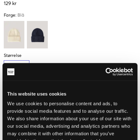
129 kr
Farge
:
Blå
Størrelse
One Size
This website uses cookies
Opplevd størrelse
We use cookies to personalise content and ads, to
Liten
Riktig
Stor
provide social media features and to analyse our traffic.
We also share information about your use of our site with
STØRRELSESTABELL
our social media, advertising and analytics partners who
VELG EN STØRRELSE
may combine it with other information that you’ve