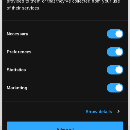
provided to them or that they’ve collected from your use
of their services.
Rask levering
Fri frakt over 999 kr
Retur- og bytterett i 60 dager
Consent
Necessary
Selection
Mørkeblå lue fra Gina Tricot Young. Luens er ribbestrikket og har
en oppbrettet kant. Innermålet er 40 cm, men den er elastisk.
Preferences
Denne luen passer til hvilken som helst jakke.
Lue
Ribbestrikket
Statistics
Oppbrettet kant
Innermål: 40 cm
Farge: Marineblå
Marketing
Supplier color/color code
:
Navy
SKU
:
131189-003
Show details
Vaskeråd
:
Allow all