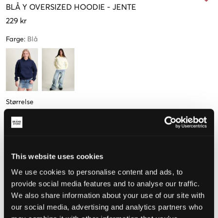
BLÅ
Y OVERSIZED HOODIE
-
JENTE
229 kr
Farge
:
Blå
Størrelse
134-140
146-152
158-164 cm
170 cm
This website uses cookies
Opplevd størrelse
We use cookies to personalise content and ads, to
provide social media features and to analyse our traffic.
Liten
Riktig
Stor
We also share information about your use of our site with
our social media, advertising and analytics partners who
STØRRELSESTABELL