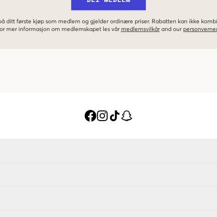
 på ditt første kjøp som medlem og gjelder ordinære priser. Rabatten kan ikke kom
 For mer informasjon om medlemskapet les vår
medlemsvilkår
and our
personverner