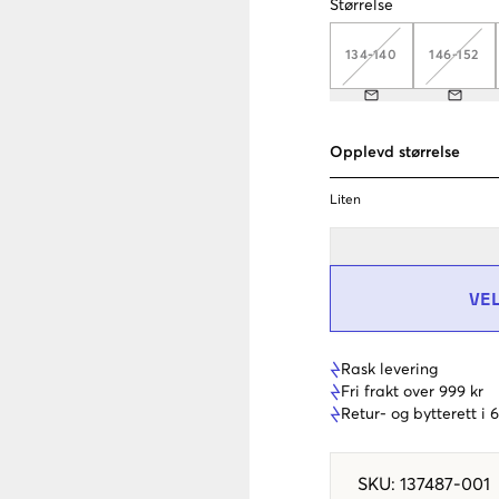
Størrelse
134-140
146-152
Opplevd størrelse
Liten
VE
Rask levering
Fri frakt over 999 kr
Retur- og bytterett i
SKU
:
137487-001