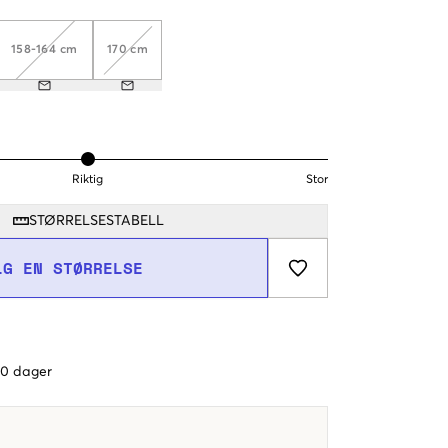
158-164 cm
170 cm
Riktig
Stor
STØRRELSESTABELL
LG EN STØRRELSE
 60 dager