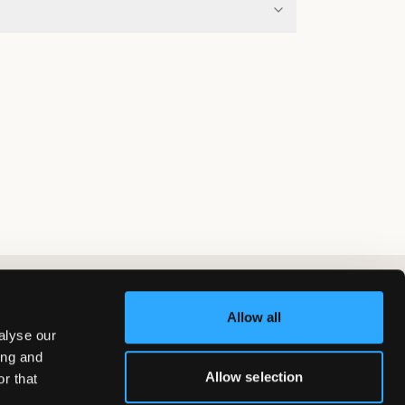
Allow all
alyse our
ing and
Allow selection
r that