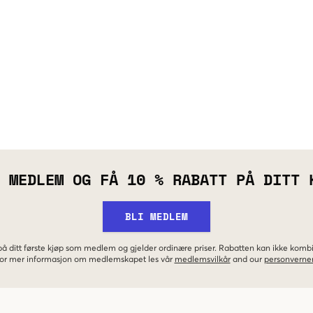
 MEDLEM OG FÅ 10 % RABATT PÅ DITT 
BLI MEDLEM
 på ditt første kjøp som medlem og gjelder ordinære priser. Rabatten kan ikke kom
 For mer informasjon om medlemskapet les vår
medlemsvilkår
and our
personverner