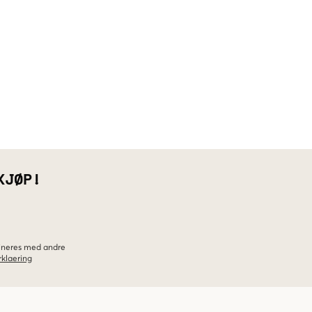
KJØP!
bineres med andre
klaering