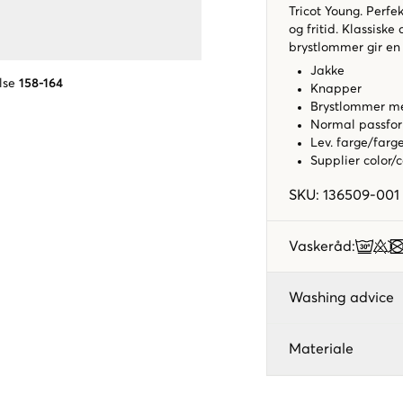
Tricot Young. Perfe
og fritid. Klassisk
brystlommer gir en 
Jakke
lse
158-164
Knapper
Brystlommer me
Normal passfo
Lev. farge/farg
Supplier color/
SKU
:
136509-001
Vaskeråd
:
Washing advice
Materiale