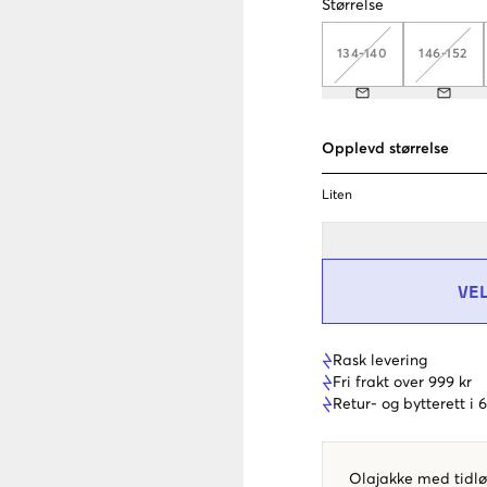
Størrelse
134-140
146-152
Opplevd størrelse
Liten
VE
Rask levering
Fri frakt over 999 kr
Retur- og bytterett i
Olajakke med tidlø