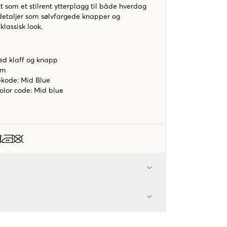
kt som et stilrent ytterplagg til både hverdag
e detaljer som sølvfargede knapper og
klassisk look.
d klaff og knapp
rm
ekode: Mid Blue
color code
:
Mid blue