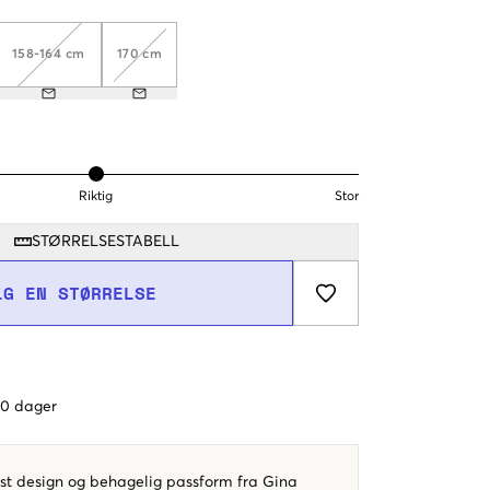
158-164 cm
170 cm
Riktig
Stor
STØRRELSESTABELL
LG EN STØRRELSE
 60 dager
st design og behagelig passform fra Gina