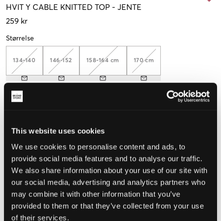
HVIT
Y CABLE KNITTED TOP
-
JENTE
259 kr
Størrelse
134-140
146-152
158-164 cm
170 cm
Opplevd størrelse
Liten
Riktig
Stor
This website uses cookies
STØRRELSESTABELL
We use cookies to personalise content and ads, to
provide social media features and to analyse our traffic.
VELG EN STØRRELSE
We also share information about your use of our site with
our social media, advertising and analytics partners who
may combine it with other information that you’ve
Rask levering
provided to them or that they’ve collected from your use
Fri frakt over 999 kr
of their services.
Retur- og bytterett i 60 dager