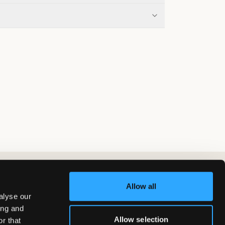
Allow all
alyse our
ing and
Allow selection
r that