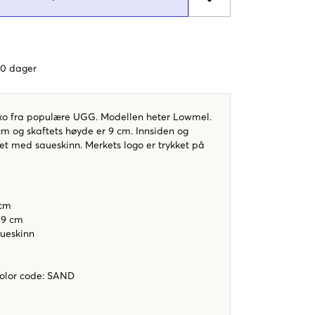
 60 dager
ko fra populære UGG. Modellen heter Lowmel.
cm og skaftets høyde er 9 cm. Innsiden og
ret med saueskinn. Merkets logo er trykket på
 cm
 9 cm
aueskinn
color code
:
SAND