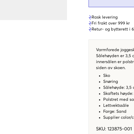
Rask levering
Fri frakt over 999 kr
Retur- og bytterett i
Varmforede jogges
Sålehøyden er 3,5 
innersålen er polst
siden av skoen.
Sko
Snøring
Sålehøyde: 3,5
Skaftets høyde:
Polstret med s
Lettvektssåle
Farge: Sand
Supplier color/
SKU
:
123875-001