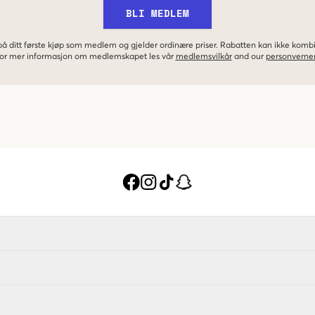
BLI MEDLEM
 på ditt første kjøp som medlem og gjelder ordinære priser. Rabatten kan ikke kom
 For mer informasjon om medlemskapet les vår
medlemsvilkår
and our
personverner