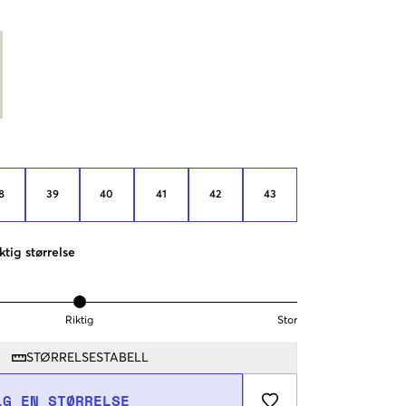
8
39
40
41
42
43
ktig størrelse
Riktig
Stor
STØRRELSESTABELL
LG EN STØRRELSE