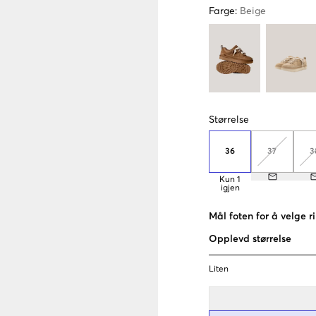
Farge
:
Beige
Størrelse
36
37
3
Kun
1
igjen
Mål foten for å velge ri
Opplevd størrelse
Liten