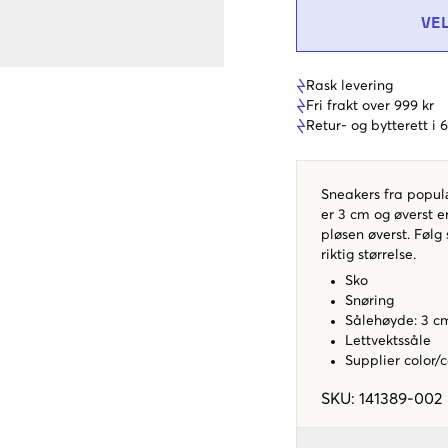
VE
Rask levering
Fri frakt over 999 kr
Retur- og bytterett i
Sneakers fra popu
er 3 cm og øverst er
pløsen øverst. Følg 
riktig størrelse.
Sko
Snøring
Sålehøyde: 3 c
Lettvektssåle
Supplier color/
SKU
:
141389-002