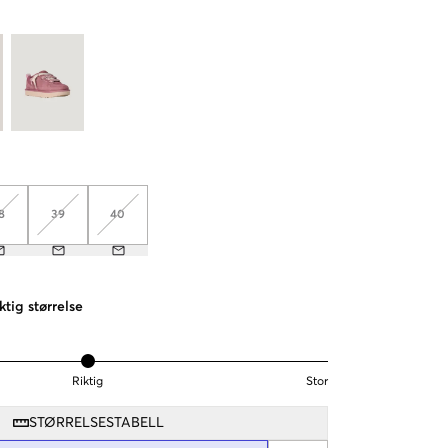
8
39
40
ktig størrelse
Riktig
Stor
STØRRELSESTABELL