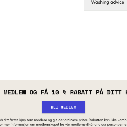
Washing advice
 MEDLEM OG FÅ 10 % RABATT PÅ DITT 
BLI MEDLEM
 på ditt første kjøp som medlem og gjelder ordinære priser. Rabatten kan ikke kom
 For mer informasjon om medlemskapet les vår
medlemsvilkår
and our
personverner