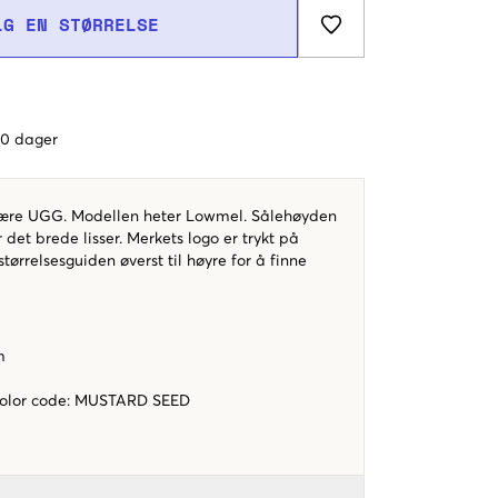
LG EN STØRRELSE
 60 dager
lære UGG. Modellen heter Lowmel. Sålehøyden
 det brede lisser. Merkets logo er trykt på
størrelsesguiden øverst til høyre for å finne
m
color code
:
MUSTARD SEED