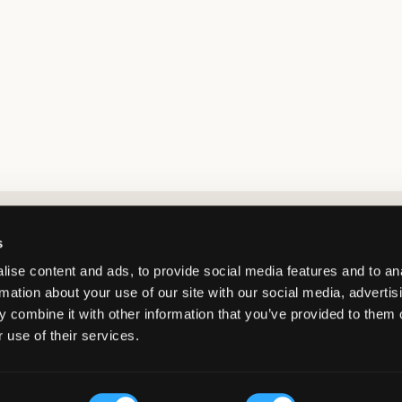
Market switcher
s
ise content and ads, to provide social media features and to an
rmation about your use of our site with our social media, advertis
 combine it with other information that you’ve provided to them o
 use of their services.
Norway
/
NOK