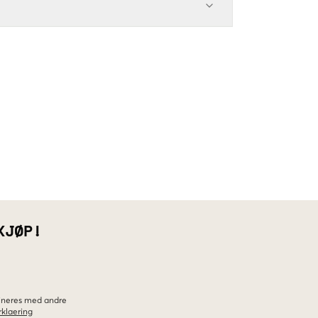
KJØP!
bineres med andre
klaering