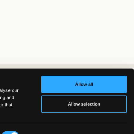
Allow all
alyse our
ing and
Allow selection
r that