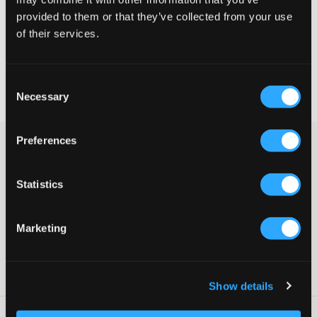
provided to them or that they’ve collected from your use
VELG EN STØRRELSE
of their services.
Rask levering
Consent
Fri frakt over 999 kr
Necessary
Selection
Retur- og bytterett i 60 dager
Preferences
Mørkeblå T-skjorte fra Tommy Hilfiger. T-skjorten har rund hals
og normal passform. Med merkets ikoniske logo trykt på brystet
gir den et enkelt utseende.
Statistics
T-skjorte
Trykk
Normal passform
Marketing
Rund hals
Supplier color/color code
:
Dark Night Navy
SKU
:
135666-003
Show details
Vaskeråd
: