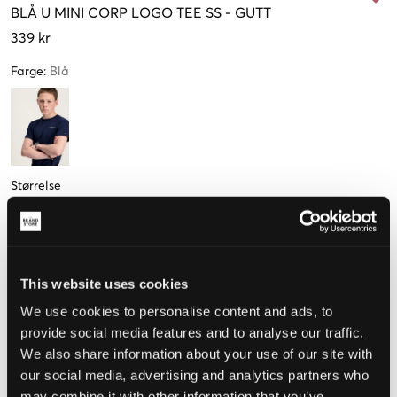
BLÅ
U MINI CORP LOGO TEE SS
-
GUTT
339 kr
Farge
:
Blå
Størrelse
10 år
12 år
14 år
16 år
140 cm
(152 cm)
(164 cm)
(176 cm)
Kun
1
Få igjen
igjen
This website uses cookies
We use cookies to personalise content and ads, to
Opplevd størrelse
provide social media features and to analyse our traffic.
We also share information about your use of our site with
Liten
Riktig
Stor
our social media, advertising and analytics partners who
STØRRELSESTABELL
may combine it with other information that you’ve