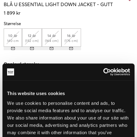
BLÅ
U ESSENTIAL LIGHT DOWN JACKET
-
GUTT
1 899 kr
Størrelse
10 år
12 år
14 år
16 år
140 cm
(152 cm)
(164 cm)
(176 cm)
Opplevd størrelse
Liten
Riktig
Stor
STØRRELSESTABELL
This website uses cookies
We use cookies to personalise content and ads, to
VELG EN STØRRELSE
provide social media features and to analyse our traffic.
We also share information about your use of our site with
Rask levering
our social media, advertising and analytics partners who
Fri frakt over 999 kr
may combine it with other information that you’ve
Retur- og bytterett i 60 dager