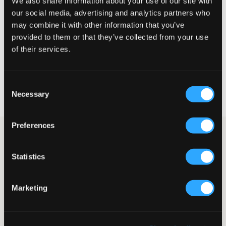
We also share information about your use of our site with
Liten
Riktig
Stor
our social media, advertising and analytics partners who
may combine it with other information that you’ve
STØRRELSESTABELL
provided to them or that they’ve collected from your use
of their services.
VELG EN STØRRELSE
Consent
Rask levering
Necessary
Fri frakt over 999 kr
Selection
Retur- og bytterett i 60 dager
Preferences
Lys beige frotté T-skjorte fra Lyle & Scott. T-skjorten har rund
halsringning og en normal passform. Merkets velkjente logo
sitter på en lapp og er plassert på brystet. Match gjerne dette
Statistics
med de tilhørende shortsen for et komplett sett.
T-skjorte
Marketing
Rund halsringning
Normal passform
Lapp
Farge: W870