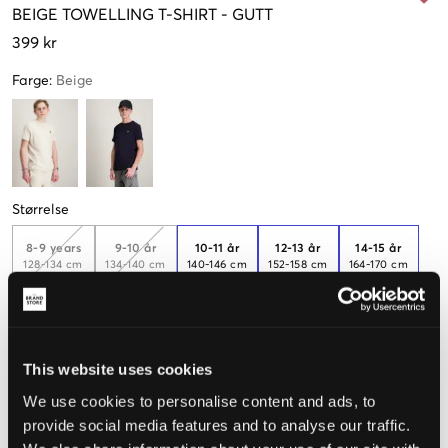
BEIGE
TOWELLING T-SHIRT
-
GUTT
399 kr
Farge
:
Beige
Størrelse
8-9 years
9-10 år
10-11 år
12-13 år
14-15 år
128-134 cm
134-140 cm
140-146 cm
152-158 cm
164-170 cm
15-16 år
170-176 cm
Få igjen
This website uses cookies
We use cookies to personalise content and ads, to
Opplevd størrelse
provide social media features and to analyse our traffic.