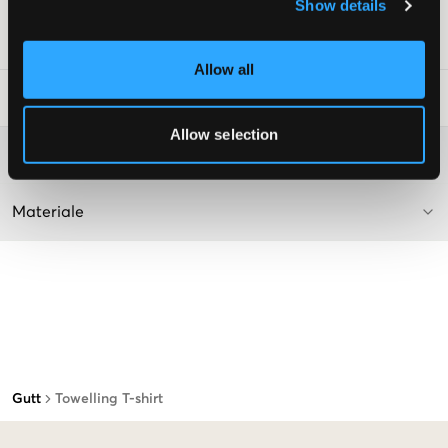
Supplier color/color code
:
Cove
Show details
SKU
:
128158-002
Allow all
Vaskeråd
:
Allow selection
Washing advice
Materiale
Gutt
Towelling T-shirt