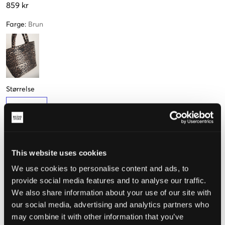
859 kr
Farge
:
Brun
Størrelse
One Size
Kun
1
igjen
This website uses cookies
Opplevd størrelse
We use cookies to personalise content and ads, to
provide social media features and to analyse our traffic.
Liten
Riktig
Stor
We also share information about your use of our site with
our social media, advertising and analytics partners who
STØRRELSESTABELL
may combine it with other information that you’ve