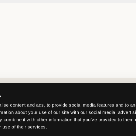
Market switcher
s
ise content and ads, to provide social media features and to an
rmation about your use of our site with our social media, advertis
 combine it with other information that you’ve provided to them o
 use of their services.
Norway
/
NOK