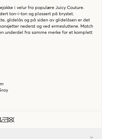
tejakke i velur fra populære Juicy Couture.
dert ton-i-ton og plassert på brystet.
te, glidelås og på siden av glidelåsen er det
mansjetter nederst og ved ermesluttene. Match
en underdel fra samme merke for et komplett
orm
 Gray