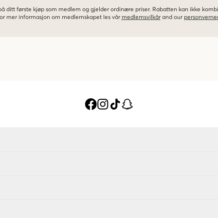
 på ditt første kjøp som medlem og gjelder ordinære priser. Rabatten kan ikke kom
 For mer informasjon om medlemskapet les vår
medlemsvilkår
and our
personverner