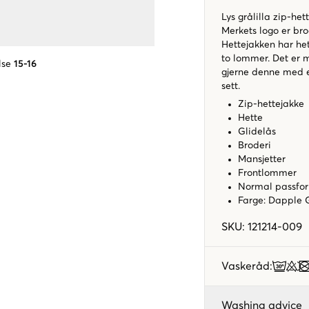
Lys grålilla zip-het
Merkets logo er bro
Hettejakken har het
to lommer. Det er 
lse
15-16
gjerne denne med 
sett.
Zip-hettejakke
Hette
Glidelås
Broderi
Mansjetter
Frontlommer
Normal passf
Farge: Dapple
SKU
:
121214-009
Vaskeråd
:
Washing advice