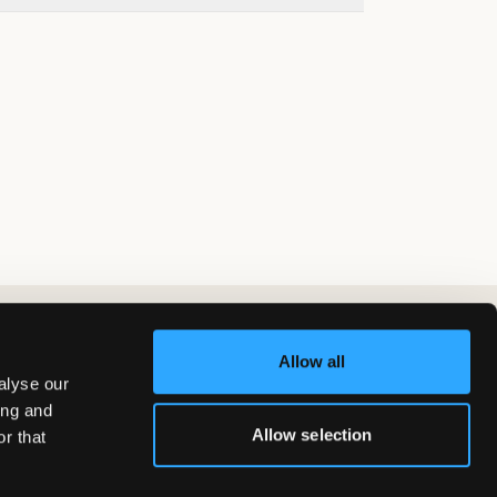
Allow all
alyse our
ing and
Allow selection
r that