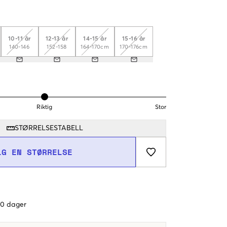
10-11 år
12-13 år
14-15 år
15-16 år
140-146
152-158
164-170cm
170-176cm
Riktig
Stor
STØRRELSESTABELL
LG EN STØRRELSE
 60 dager