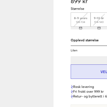
899 kr
Størrelse
8-9 years
9-10 år
128-134
134-140
Opplevd størrelse
Liten
VE
Rask levering
Fri frakt over 999 kr
Retur- og bytterett i