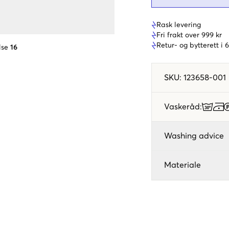
Rask levering
Fri frakt over 999 kr
Retur- og bytterett i
lse
16
SKU
:
123658-001
Vaskeråd
:
Washing advice
Materiale