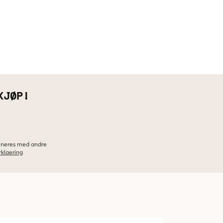
KJØP!
bineres med andre
klaering