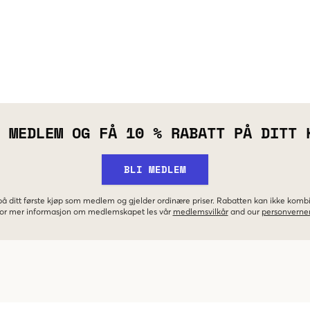
 MEDLEM OG FÅ 10 % RABATT PÅ DITT 
BLI MEDLEM
 på ditt første kjøp som medlem og gjelder ordinære priser. Rabatten kan ikke kom
 For mer informasjon om medlemskapet les vår
medlemsvilkår
and our
personverner