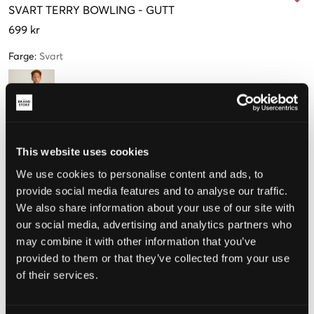
SVART
TERRY BOWLING
-
GUTT
699 kr
Farge
:
Svart
Størrelse
This website uses cookies
We use cookies to personalise content and ads, to
10 år
12 år
14 år
16 år
provide social media features and to analyse our traffic.
We also share information about your use of our site with
our social media, advertising and analytics partners who
Opplevd størrelse
may combine it with other information that you’ve
provided to them or that they’ve collected from your use
Liten
Riktig
Stor
of their services.