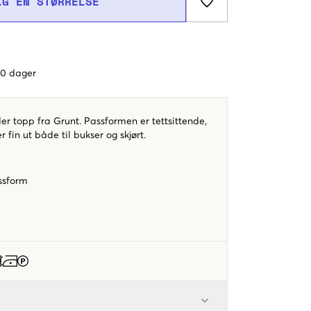
LG EN STØRRELSE
 60 dager
er topp fra Grunt. Passformen er tettsittende,
 fin ut både til bukser og skjørt.
ssform