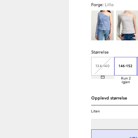
Farge
:
Lilla
Størrelse
134-140
146-152
Kun
2
igjen
Opplevd størrelse
Liten