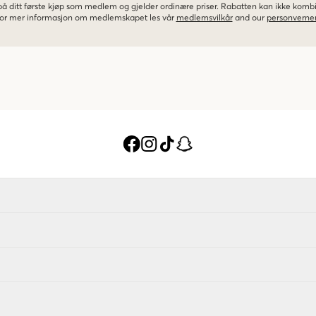
 på ditt første kjøp som medlem og gjelder ordinære priser. Rabatten kan ikke kom
 For mer informasjon om medlemskapet les vår
medlemsvilkår
and our
personverner