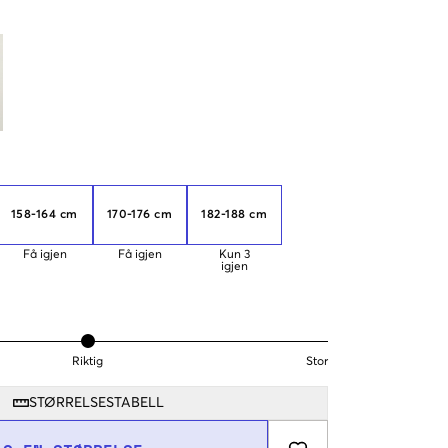
158-164 cm
170-176 cm
182-188 cm
Få igjen
Få igjen
Kun
3
igjen
Riktig
Stor
STØRRELSESTABELL