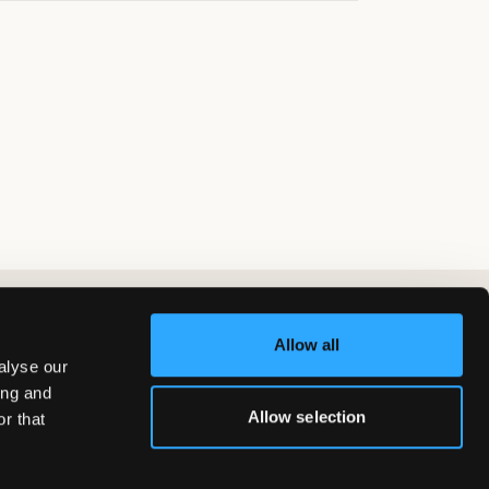
Allow all
alyse our
ing and
Allow selection
r that