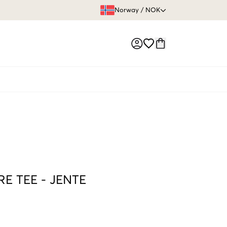
FRI FRAKT 
Norway
/
NOK
Market switch
RE TEE
-
JENTE