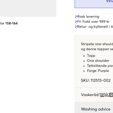
VE
Rask levering
Fri frakt over 999 kr
lse
158-164
Retur- og bytterett i
Stripete one-should
og denne toppen ser
Topp
One shoulder
Tettsittende pa
Farge: Purple
SKU
:
112515-002
Vaskeråd
:
Washing advice