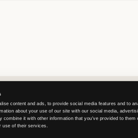
Market switcher
s
ise content and ads, to provide social media features and to an
rmation about your use of our site with our social media, advertis
 combine it with other information that you’ve provided to them o
 use of their services.
Norway
/
NOK