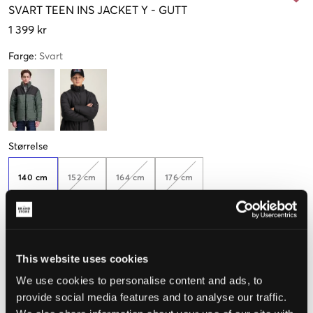
SVART
TEEN INS JACKET Y
-
GUTT
1 399 kr
Farge
:
Svart
Størrelse
140 cm
152 cm
164 cm
176 cm
Kun
3
igjen
Opplevd størrelse
This website uses cookies
We use cookies to personalise content and ads, to
Liten
Riktig
Stor
provide social media features and to analyse our traffic.