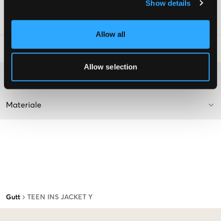
Color: Granite Black
Show details
SKU
:
120314-002
Allow all
Vaskeråd
:
Allow selection
Washing advice
Materiale
Gutt
TEEN INS JACKET Y