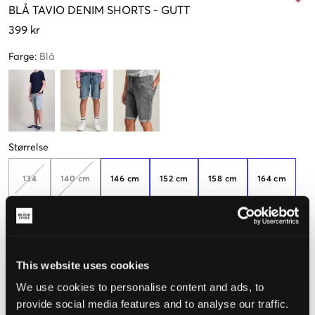
BLÅ
TAVIO DENIM SHORTS
-
GUTT
399 kr
Farge
:
Blå
Størrelse
134
140 cm
146 cm
152 cm
158 cm
164 cm
170 cm
176 cm
This website uses cookies
We use cookies to personalise content and ads, to
Opplevd størrelse
provide social media features and to analyse our traffic.