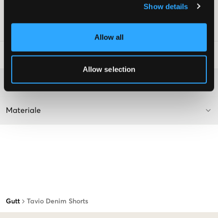
Show details
Supplier color/color code
:
medium used
SKU
:
120110-010
Allow all
Vaskeråd
:
Allow selection
Washing advice
Materiale
Gutt
Tavio Denim Shorts