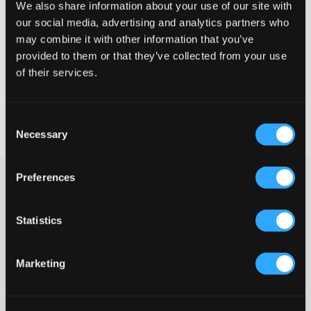
We also share information about your use of our site with
Liten
Riktig
Stor
our social media, advertising and analytics partners who
STØRRELSESTABELL
may combine it with other information that you’ve
provided to them or that they’ve collected from your use
VELG EN STØRRELSE
of their services.
Rask levering
Consent
Fri frakt over 999 kr
Necessary
Selection
Retur- og bytterett i 60 dager
Preferences
Garcia jeansshorts i en grå vask. Fem-lommers modell med
justerbar midje og glidelås/gylf-lukking med knapp og glidelås.
Shortsen er en mer tettsittende modell. Disse shortsene kommer
Statistics
garantert til å bli brukt mye i vår og sommer.
Shorts
Knappe- og glidelåslukking
Marketing
Justerbar midje
Tettsittende modell
Fem-lommers modell
Farge: Medium Used