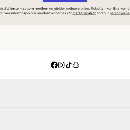
 på ditt første kjøp som medlem og gjelder ordinære priser. Rabatten kan ikke kom
 For mer informasjon om medlemskapet les vår
medlemsvilkår
and our
personverner