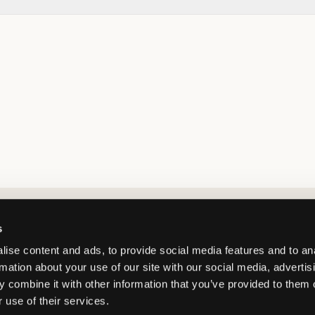
Market switcher
s
ise content and ads, to provide social media features and to an
rmation about your use of our site with our social media, advertis
 combine it with other information that you’ve provided to them o
 use of their services.
Norway
/
NOK