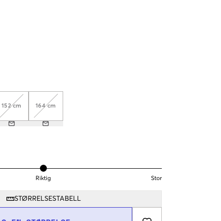
152 cm
164 cm
Riktig
Stor
STØRRELSESTABELL