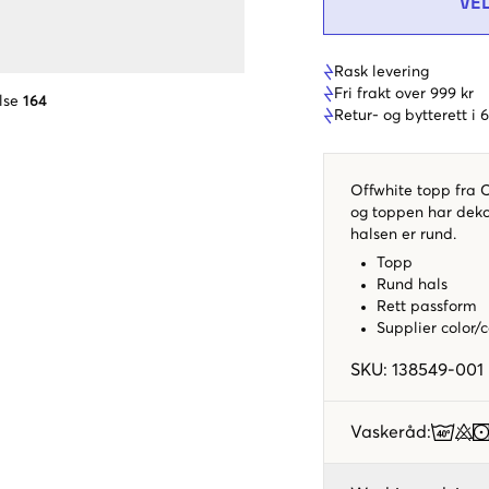
VE
Rask levering
Fri frakt over 999 kr
lse
164
Retur- og bytterett i
Offwhite topp fra C
og toppen har deko
halsen er rund.
Topp
Rund hals
Rett passform
Supplier color/
SKU
:
138549-001
Vaskeråd
: