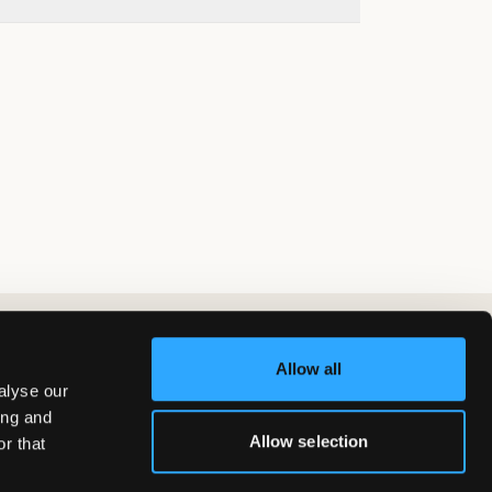
Allow all
alyse our
ing and
Allow selection
r that