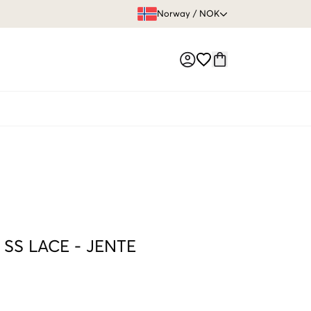
FRI FRAKT 
Norway
/
NOK
Market switch
 SS LACE
-
JENTE