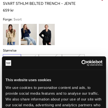
SVART
STHLM BELTED TRENCH
-
JENTE
659 kr
Farge
:
Svart
Størrelse
134-140
146-152
158-164 cm
170-176 cm
This website uses cookies
Opplevd størrelse
We use cookies to personalise content and ads, to
provide social media features and to analyse our traffic.
Liten
Riktig
Stor
We also share information about your use of our site with
STØRRELSESTABELL
our social media, advertising and analytics partners who