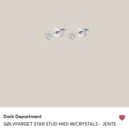
Dark Department
SØLVFARGET
STAR STUD MIDI W/CRYSTALS
-
JENTE