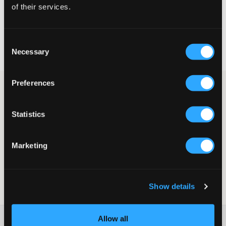
VELG EN STØRRELSE
of their services.
Rask levering
Consent
Fri frakt over 999 kr
Necessary
Selection
Retur- og bytterett i 60 dager
Preferences
Øredobber med stjerner fra Dark Department. Øredobbene er i
rustfritt stål med dekorative strass-steiner. Disse øredobbene
passer til alle antrekk og er passende både til hverdags og til
Statistics
fest.
Øredobber
Studs
Marketing
Strass-steiner (Cubic Zirconia)
Farge: Sølvfargede
Supplier color/color code
:
Silver
Show details
SKU
:
137269-002
Allow all
Washing advice