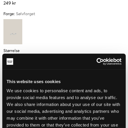
249 kr
Farge
:
Sølvfarget
Størrelse
One Size
Kun
2
igjen
This website uses cookies
We use cookies to personalise content and ads, to
Opplevd størrelse
provide social media features and to analyse our traffic.
We also share information about your use of our site with
Liten
Riktig
Stor
our social media, advertising and analytics partners who
may combine it with other information that you’ve
provided to them or that they’ve collected from your use