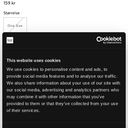
159 kr
Størrelse
One Size
Opplevd størrelse
This website uses cookies
Liten
Riktig
Stor
We use cookies to personalise content and ads, to
STØRRELSESTABELL
provide social media features and to analyse our traffic.
We also share information about your use of our site with
VELG EN STØRRELSE
our social media, advertising and analytics partners who
may combine it with other information that you’ve
provided to them or that they’ve collected from your use
Rask levering
of their services.
Fri frakt over 999 kr
Retur- og bytterett i 60 dager