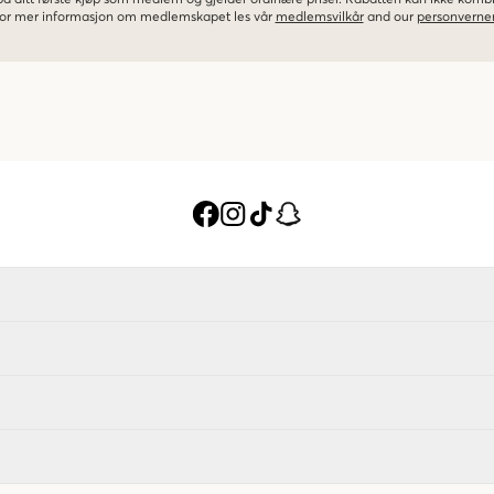
 på ditt første kjøp som medlem og gjelder ordinære priser. Rabatten kan ikke kom
 For mer informasjon om medlemskapet les vår
medlemsvilkår
and our
personverner