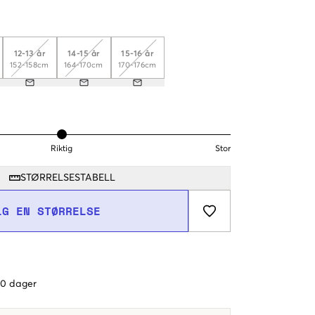
12-13 år
14-15 år
15-16 år
152-158cm
164-170cm
170-176cm
Riktig
Stor
STØRRELSESTABELL
LG EN STØRRELSE
 60 dager