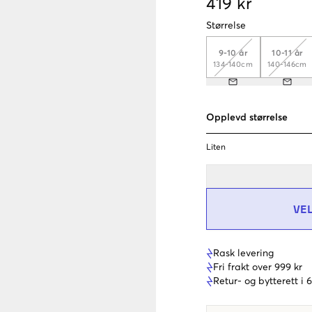
419 kr
Størrelse
9-10 år
10-11 år
134-140cm
140-146cm
Opplevd størrelse
Liten
VE
Rask levering
Fri frakt over 999 kr
Retur- og bytterett i