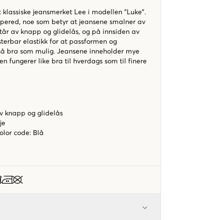
 klassiske jeansmerket Lee i modellen "Luke".
apered, noe som betyr at jeansene smalner av
tår av knapp og glidelås, og på innsiden av
sterbar elastikk for at passformen og
 så bra som mulig. Jeansene inneholder mye
en fungerer like bra til hverdags som til finere
v knapp og glidelås
je
color code
:
Blå