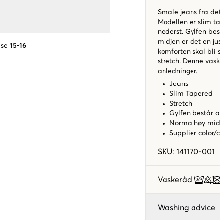
Smale jeans fra det
Modellen er slim t
nederst. Gylfen bes
midjen er det en ju
lse
15-16
komforten skal bli
stretch. Denne vask
anledninger.
Jeans
Slim Tapered
Stretch
Gylfen består a
Normalhøy mid
Supplier color/
SKU
:
141170-001
Vaskeråd
:
Washing advice