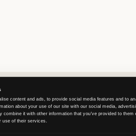
Market switcher
s
ise content and ads, to provide social media features and to an
rmation about your use of our site with our social media, advertis
 combine it with other information that you’ve provided to them o
 use of their services.
Norway
/
NOK