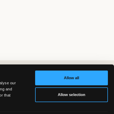
Allow all
alyse our
ing and
Allow selection
r that