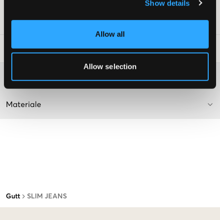
Supplier color/color code
:
DARK BLUE
Show details
SKU
:
130449-003
Allow all
Vaskeråd
:
Allow selection
Washing advice
Materiale
Gutt
SLIM JEANS