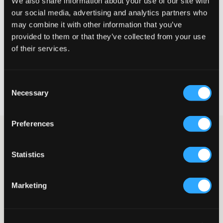
We also share information about your use of our site with
Liten
Riktig
Stor
our social media, advertising and analytics partners who
may combine it with other information that you’ve
STØRRELSESTABELL
provided to them or that they’ve collected from your use
of their services.
VELG EN STØRRELSE
Consent
Rask levering
Necessary
Fri frakt over 999 kr
Selection
Retur- og bytterett i 60 dager
Preferences
Mørkeblå jeans fra Gant. Jeansene er en femlommersmodell og
har en slim fit passform. Gylfen består av knapp og glidelås.
Midjen er normalhøy og justerbar.
Statistics
Jeans
Slim fit
Marketing
Justerbar midje
Gylf
Femlommersmodell
Farge: 960 Dark Blue