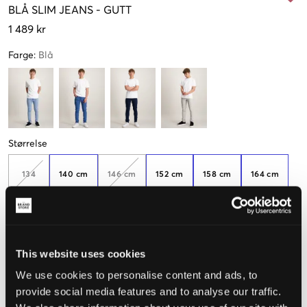
BLÅ
SLIM JEANS
-
GUTT
1 489 kr
Farge
:
Blå
Størrelse
134
140 cm
146 cm
152 cm
158 cm
164 cm
Kun
2
igjen
170 cm
176 cm
This website uses cookies
We use cookies to personalise content and ads, to
Opplevd størrelse
provide social media features and to analyse our traffic.